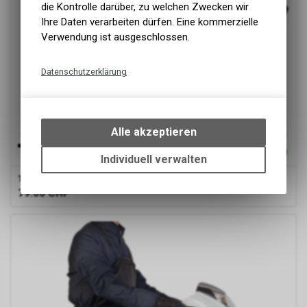
die Kontrolle darüber, zu welchen Zwecken wir
Ihre Daten verarbeiten dürfen. Eine kommerzielle
Verwendung ist ausgeschlossen.
Datenschutzerklärung
Technische Funktionen
Wir erfassen und speichern
bestimmte Interaktionen und
Alle akzeptieren
Einstellungen auf Ihrem Gerät,
um die grundlegenden
Individuell verwalten
Funktionen unseres Online-
TAAC
Abdeckplane Super Hydroscud
Angebots, wie die Verwendung
79.00
CHF
des Warenkorbs, zu
ermöglichen. Bitte beachten Sie,
dass die gespeicherten Daten
keinerlei Rückschlüsse auf Ihre
persönlichen Informationen
zulassen.