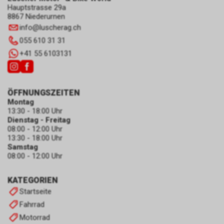
Hauptstrasse 29a
8867 Niederurnen
info
@
luscherag.ch
055 610 31 31
+41 55 6103131
ÖFFNUNGSZEITEN
Montag
13:30 - 18:00 Uhr
Dienstag - Freitag
08:00 - 12:00 Uhr
13:30 - 18:00 Uhr
Samstag
08:00 - 12:00 Uhr
KATEGORIEN
Startseite
Fahrrad
Motorrad