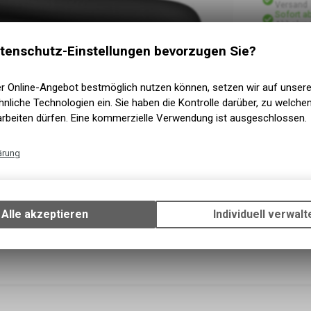
Versand
Sofort a
Abholung
tenschutz-Einstellungen bevorzugen Sie?
er Online-Angebot bestmöglich nutzen können, setzen wir auf unser
nliche Technologien ein. Sie haben die Kontrolle darüber, zu welch
arbeiten dürfen. Eine kommerzielle Verwendung ist ausgeschlossen.
ärung
Technische Funktionen
Wir erfassen und speichern bestimmte Interaktionen und Einstellun
Ihrem Gerät, um die grundlegenden Funktionen unseres Online-Angeb
Alle akzeptieren
Individuell verwalt
Verwendung des Warenkorbs, zu ermöglichen. Bitte beachten Sie, d
gespeicherten Daten keinerlei Rückschlüsse auf Ihre persönlichen I
zulassen.