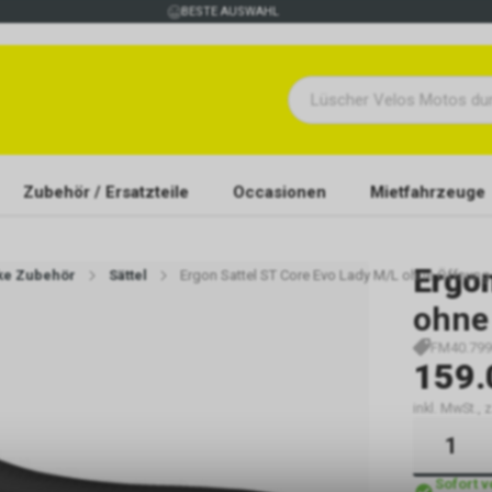
BESTE AUSWAHL
Zubehör / Ersatzteile
Occasionen
Mietfahrzeuge
Ergo
ike Zubehör
Sättel
Ergon Sattel ST Core Evo Lady M/L ohne Öffnung
ohne
FM40.799
159.
inkl. MwSt., 
Sofort 