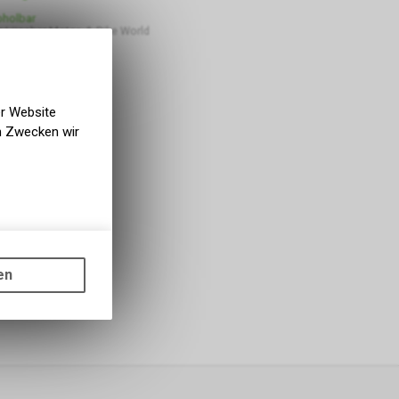
bholbar
 Lüscher Motor- & Bike World
er Website
en Zwecken wir
gen auf
ots, wie die
en
ass die
nformationen