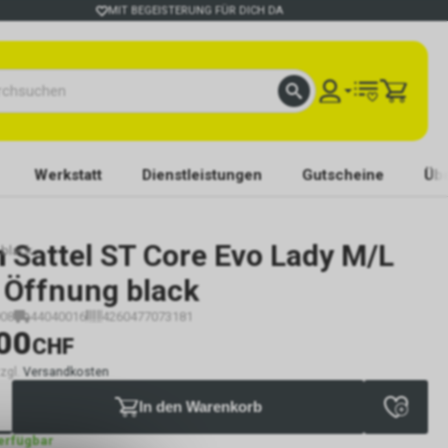
MIT BEGEISTERUNG FÜR DICH DA
Werkstatt
Dienstleistungen
Gutscheine
Übe
n
Sattel ST Core Evo Lady M/L
 black
 Öffnung black
08
44040016
4260477073181
00
CHF
zzgl.
Versandkosten
In den Warenkorb
verfügbar