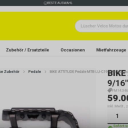
BESTE AUSWAHL
Zubehör / Ersatzteile
Occasionen
Mietfahrzeuge
BIKE
ike Zubehör
Pedale
BIKE ATTITUDE Pedale MTB LU-C19 9/16" Alu s
9/16
FM14.346
59.0
inkl. MwSt., 
Sofort 