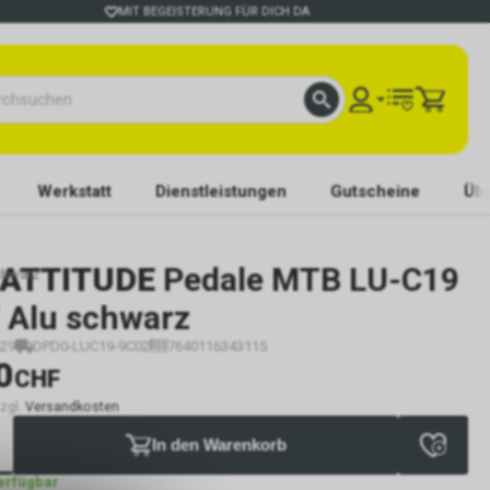
MIT BEGEISTERUNG FÜR DICH DA
Werkstatt
Dienstleistungen
Gutscheine
Übe
 ATTITUDE
Pedale MTB LU-C19
chwarz
" Alu schwarz
29
DPD0-LUC19-9C02
7640116343115
0
CHF
zzgl.
Versandkosten
In den Warenkorb
verfügbar