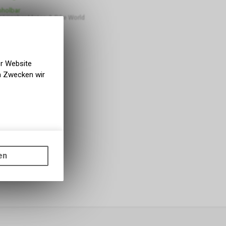
bholbar
 Lüscher Motor- & Bike World
er Website
en Zwecken wir
gen auf
ots, wie die
en
ass die
nformationen