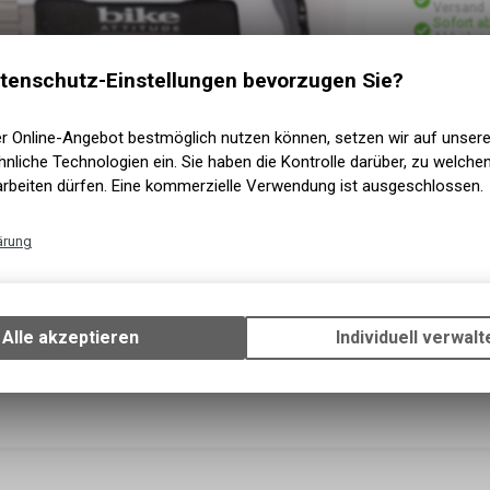
Versand
Sofort a
Abholung
tenschutz-Einstellungen bevorzugen Sie?
er Online-Angebot bestmöglich nutzen können, setzen wir auf unser
nliche Technologien ein. Sie haben die Kontrolle darüber, zu welch
arbeiten dürfen. Eine kommerzielle Verwendung ist ausgeschlossen.
ärung
Technische Funktionen
Wir erfassen und speichern bestimmte Interaktionen und Einstellun
Ihrem Gerät, um die grundlegenden Funktionen unseres Online-Angeb
Alle akzeptieren
Individuell verwalt
Verwendung des Warenkorbs, zu ermöglichen. Bitte beachten Sie, d
gespeicherten Daten keinerlei Rückschlüsse auf Ihre persönlichen I
zulassen.