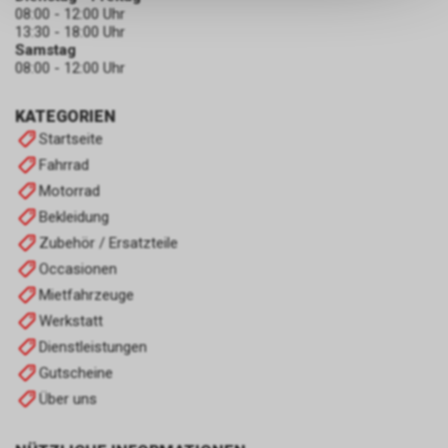
keinerlei Rückschlüsse auf Ihre
08:00 - 12:00 Uhr
persönlichen Informationen
13:30 - 18:00 Uhr
zulassen.
Samstag
08:00 - 12:00 Uhr
KATEGORIEN
Startseite
Fahrrad
Motorrad
Bekleidung
Zubehör / Ersatzteile
Occasionen
Mietfahrzeuge
Werkstatt
Dienstleistungen
Gutscheine
Über uns