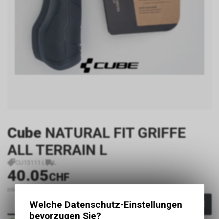
Cube
NATURAL FIT GRIFFE
ALL TERRAIN L
CU13111 L
L
40.05
CHF
inkl. MwSt., zzgl.
Versandkosten
Welche Datenschutz-Einstellungen
In den Warenkorb
bevorzugen Sie?
Sofort verfügbar