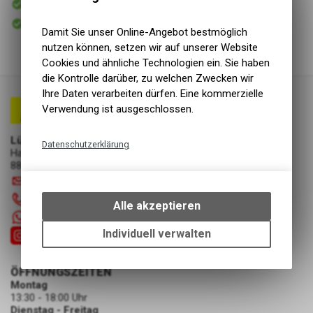
Versand
Sofort abholbar
Abholung Lüscher Motor- & Bike World
Damit Sie unser Online-Angebot bestmöglich
nutzen können, setzen wir auf unserer Website
Cookies und ähnliche Technologien ein. Sie haben
die Kontrolle darüber, zu welchen Zwecken wir
Ihre Daten verarbeiten dürfen. Eine kommerzielle
Verwendung ist ausgeschlossen.
Lüscher Motor- & Bike World
Datenschutzerklärung
Hauptstrasse 29a
8867 Niederurnen
Technische Funktionen
info
@
luscherag.ch
Wir erfassen und speichern
055 610 31 31
bestimmte Interaktionen und
Alle akzeptieren
Einstellungen auf Ihrem Gerät,
+41 55 6103131
um die grundlegenden
Individuell verwalten
Funktionen unseres Online-
Angebots, wie die Verwendung
ÖFFNUNGSZEITEN
des Warenkorbs, zu
Montag
ermöglichen. Bitte beachten Sie,
13:30 - 18:00 Uhr
dass die gespeicherten Daten
Dienstag - Freitag