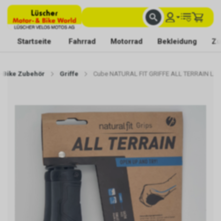
FACHKUNDIGE BERATUNG
BESTE AUSWAHL
MIT BEGEISTERUNG FÜR DICH DA
Startseite
Fahrrad
Motorrad
Bekleidung
Zu
E-Bike Zubehör
Griffe
Cube NATURAL FIT GRIFFE ALL TERRAIN L