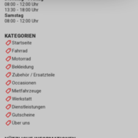
keinerlei Rückschlüsse auf Ihre
08:00 - 12:00 Uhr
persönlichen Informationen
13:30 - 18:00 Uhr
zulassen.
Samstag
08:00 - 12:00 Uhr
KATEGORIEN
Startseite
Fahrrad
Motorrad
Bekleidung
Zubehör / Ersatzteile
Occasionen
Mietfahrzeuge
Werkstatt
Dienstleistungen
Gutscheine
Über uns