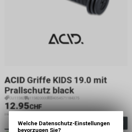
ACID
Griffe KIDS 19.0 mit
Prallschutz black
CU11582
115820000
4054571184375
12.95
CHF
inkl. MwSt., zzgl.
Versandkosten
Welche Datenschutz-Einstellungen
In den Warenkorb
bevorzugen Sie?
Sofort verfügbar