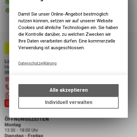
Versand
Sofort abholbar
Abholung Lüscher Motor- & Bike World
Damit Sie unser Online-Angebot bestmöglich
nutzen können, setzen wir auf unserer Website
Cookies und ähnliche Technologien ein. Sie haben
die Kontrolle darüber, zu welchen Zwecken wir
Ihre Daten verarbeiten dürfen. Eine kommerzielle
Verwendung ist ausgeschlossen.
Lüscher Motor- & Bike World
Datenschutzerklärung
Hauptstrasse 29a
8867 Niederurnen
Technische Funktionen
info
@
luscherag.ch
Wir erfassen und speichern
055 610 31 31
bestimmte Interaktionen und
Alle akzeptieren
Einstellungen auf Ihrem Gerät,
+41 55 6103131
um die grundlegenden
Individuell verwalten
Funktionen unseres Online-
Angebots, wie die Verwendung
ÖFFNUNGSZEITEN
des Warenkorbs, zu
Montag
ermöglichen. Bitte beachten Sie,
13:30 - 18:00 Uhr
dass die gespeicherten Daten
Dienstag - Freitag