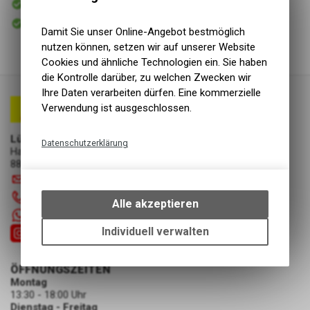
Versand
Sofort abholbar
Abholung Lüscher Motor- & Bike World
Damit Sie unser Online-Angebot bestmöglich
nutzen können, setzen wir auf unserer Website
Cookies und ähnliche Technologien ein. Sie haben
die Kontrolle darüber, zu welchen Zwecken wir
Ihre Daten verarbeiten dürfen. Eine kommerzielle
Verwendung ist ausgeschlossen.
Lüscher Motor- & Bike World
Datenschutzerklärung
Hauptstrasse 29a
8867 Niederurnen
Technische Funktionen
info
@
luscherag.ch
Wir erfassen und speichern
055 610 31 31
bestimmte Interaktionen und
Alle akzeptieren
Einstellungen auf Ihrem Gerät,
+41 55 6103131
um die grundlegenden
Individuell verwalten
Funktionen unseres Online-
Angebots, wie die Verwendung
ÖFFNUNGSZEITEN
des Warenkorbs, zu
Montag
ermöglichen. Bitte beachten Sie,
13:30 - 18:00 Uhr
dass die gespeicherten Daten
Dienstag - Freitag