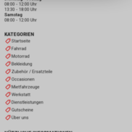
keinerlei Rückschlüsse auf Ihre
08:00 - 12:00 Uhr
persönlichen Informationen
13:30 - 18:00 Uhr
zulassen.
Samstag
08:00 - 12:00 Uhr
KATEGORIEN
Startseite
Fahrrad
Motorrad
Bekleidung
Zubehör / Ersatzteile
Occasionen
Mietfahrzeuge
Werkstatt
Dienstleistungen
Gutscheine
Über uns