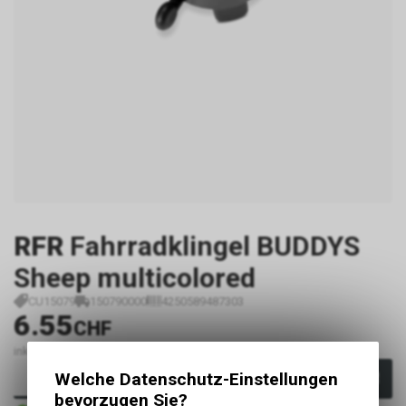
RFR
Fahrradklingel BUDDYS
Sheep multicolored
CU15079
150790000
4250589487303
6.55
CHF
inkl. MwSt., zzgl.
Versandkosten
Welche Datenschutz-Einstellungen
In den Warenkorb
bevorzugen Sie?
Sofort verfügbar