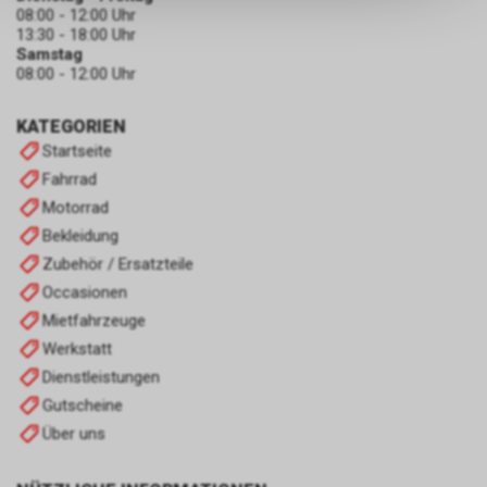
keinerlei Rückschlüsse auf Ihre
08:00 - 12:00 Uhr
persönlichen Informationen
13:30 - 18:00 Uhr
zulassen.
Samstag
08:00 - 12:00 Uhr
KATEGORIEN
Startseite
Fahrrad
Motorrad
Bekleidung
Zubehör / Ersatzteile
Occasionen
Mietfahrzeuge
Werkstatt
Dienstleistungen
Gutscheine
Über uns