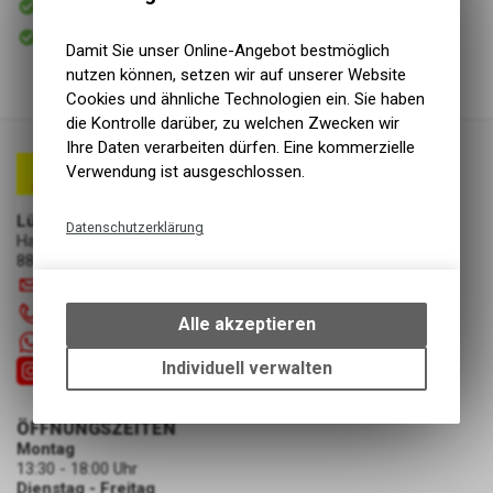
Versand
Sofort abholbar
Abholung Lüscher Motor- & Bike World
Damit Sie unser Online-Angebot bestmöglich
nutzen können, setzen wir auf unserer Website
Cookies und ähnliche Technologien ein. Sie haben
die Kontrolle darüber, zu welchen Zwecken wir
Ihre Daten verarbeiten dürfen. Eine kommerzielle
Verwendung ist ausgeschlossen.
Lüscher Motor- & Bike World
Datenschutzerklärung
Hauptstrasse 29a
8867 Niederurnen
Technische Funktionen
info
@
luscherag.ch
Wir erfassen und speichern
055 610 31 31
bestimmte Interaktionen und
Alle akzeptieren
Einstellungen auf Ihrem Gerät,
+41 55 6103131
um die grundlegenden
Individuell verwalten
Funktionen unseres Online-
Angebots, wie die Verwendung
ÖFFNUNGSZEITEN
des Warenkorbs, zu
Montag
ermöglichen. Bitte beachten Sie,
13:30 - 18:00 Uhr
dass die gespeicherten Daten
Dienstag - Freitag