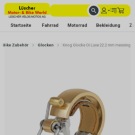
FACHKUNDIGE BERATUNG
BESTE AUSWAHL
MIT BEGEISTERUNG FÜR DICH DA
Startseite
Fahrrad
Motorrad
Bekleidung
Zu
 E-Bike Zubehör
Glocken
Knog Glocke Oi Luxe 22.2 mm messing