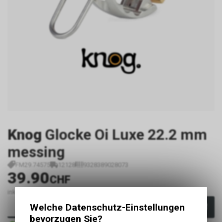
Knog
Glocke Oi Luxe 22.2 mm
messing
FM29.74575
12128
9328389028073
39.90
CHF
inkl. MwSt., zzgl.
Versandkosten
Welche Datenschutz-Einstellungen
In den Warenkorb
bevorzugen Sie?
Sofort verfügbar