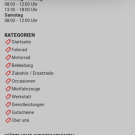
keinerlei Rückschlüsse auf Ihre
08:00 - 12:00 Uhr
persönlichen Informationen
13:30 - 18:00 Uhr
zulassen.
Samstag
08:00 - 12:00 Uhr
KATEGORIEN
Startseite
Fahrrad
Motorrad
Bekleidung
Zubehör / Ersatzteile
Occasionen
Mietfahrzeuge
Werkstatt
Dienstleistungen
Gutscheine
Über uns