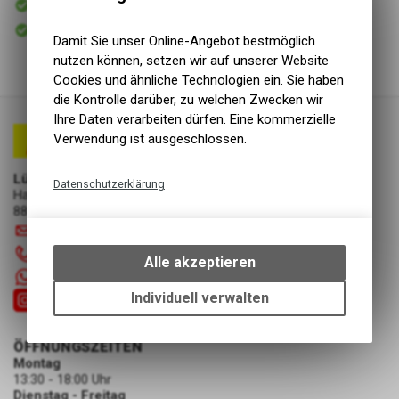
Versand
Sofort abholbar
Abholung Lüscher Motor- & Bike World
Damit Sie unser Online-Angebot bestmöglich
nutzen können, setzen wir auf unserer Website
Cookies und ähnliche Technologien ein. Sie haben
die Kontrolle darüber, zu welchen Zwecken wir
Ihre Daten verarbeiten dürfen. Eine kommerzielle
Verwendung ist ausgeschlossen.
Lüscher Motor- & Bike World
Datenschutzerklärung
Hauptstrasse 29a
8867 Niederurnen
Technische Funktionen
info
@
luscherag.ch
Wir erfassen und speichern
055 610 31 31
bestimmte Interaktionen und
Alle akzeptieren
Einstellungen auf Ihrem Gerät,
+41 55 6103131
um die grundlegenden
Individuell verwalten
Funktionen unseres Online-
Angebots, wie die Verwendung
ÖFFNUNGSZEITEN
des Warenkorbs, zu
Montag
ermöglichen. Bitte beachten Sie,
13:30 - 18:00 Uhr
dass die gespeicherten Daten
Dienstag - Freitag