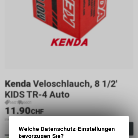
Kenda
Veloschlauch, 8 1/2'
KIDS TR-4 Auto
6601
6601
11.90
CHF
inkl. MwSt., zzgl.
Versandkosten
Welche Datenschutz-Einstellungen
In den Warenkorb
bevorzugen Sie?
Sofort verfügbar