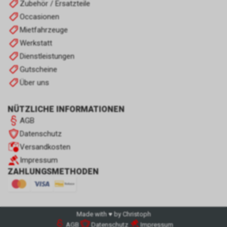
Zubehör / Ersatzteile
Occasionen
Mietfahrzeuge
Werkstatt
Dienstleistungen
Gutscheine
Über uns
NÜTZLICHE INFORMATIONEN
AGB
Datenschutz
Versandkosten
Impressum
ZAHLUNGSMETHODEN
Made with ♥ by Christoph
AGB
Datenschutz
Impressum