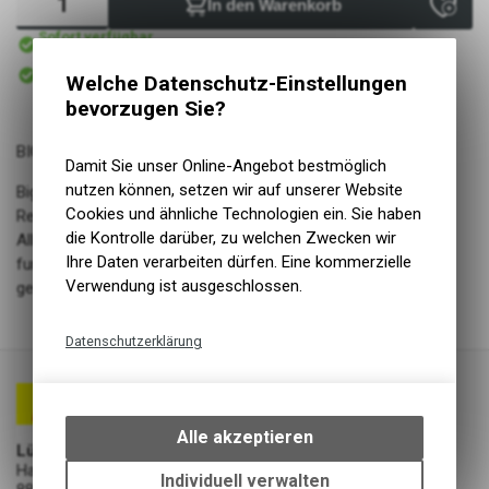
In den Warenkorb
Sofort verfügbar
Versand
Sofort abholbar
Welche Datenschutz-Einstellungen
Abholung Lüscher Motor- & Bike World
bevorzugen Sie?
BIG BETTY
Damit Sie unser Online-Angebot bestmöglich
nutzen können, setzen wir auf unserer Website
Big Betty is back! Ausgestattet mit allem, was moderne
Cookies und ähnliche Technologien ein. Sie haben
Reifentechnik zu bieten hat. Eine Downhill- und Enduro-
die Kontrolle darüber, zu welchen Zwecken wir
Allrounderin für trockene bis feuchtnasse Böden. Big Betty
Ihre Daten verarbeiten dürfen. Eine kommerzielle
funktioniert perfekt am Hinterrad in Kombination mit unserer
Verwendung ist ausgeschlossen.
geliebten Magic Mary.
Datenschutzerklärung
Technische Funktionen
Wir erfassen und speichern
bestimmte Interaktionen und
Alle akzeptieren
Lüscher Motor- & Bike World
Einstellungen auf Ihrem Gerät,
Hauptstrasse 29a
um die grundlegenden
Individuell verwalten