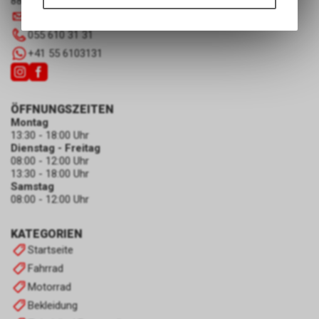
8867 Niederurnen
Funktionen unseres Online-
info
@
luscherag.ch
Angebots, wie die Verwendung
055 610 31 31
des Warenkorbs, zu
ermöglichen. Bitte beachten Sie,
+41 55 6103131
dass die gespeicherten Daten
keinerlei Rückschlüsse auf Ihre
persönlichen Informationen
ÖFFNUNGSZEITEN
zulassen.
Montag
13:30 - 18:00 Uhr
Dienstag - Freitag
08:00 - 12:00 Uhr
13:30 - 18:00 Uhr
Samstag
08:00 - 12:00 Uhr
KATEGORIEN
Startseite
Fahrrad
Motorrad
Bekleidung