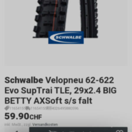
Schwalbe
Velopneu 62-622
Evo SupTrai TLE, 29x2.4 BIG
BETTY AXSoft s/s falt
11654155
11654155
4026495880596
59.90
CHF
inkl. MwSt., zzgl.
Versandkosten