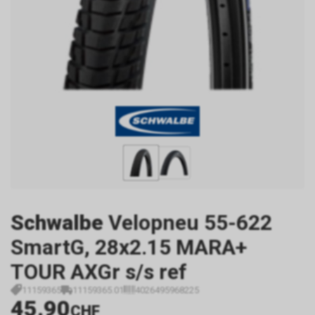
Schwalbe
Velopneu 55-622
SmartG, 28x2.15 MARA+
TOUR AXGr s/s ref
11159365
11159365.01
4026495968225
45.90
CHF