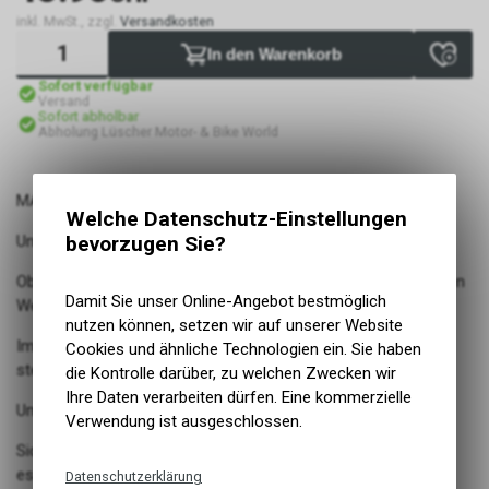
inkl. MwSt., zzgl.
Versandkosten
In den Warenkorb
Sofort verfügbar
Versand
Sofort abholbar
Abholung Lüscher Motor- & Bike World
MARATHON PLUS TOUR
Welche Datenschutz-Einstellungen
Unplattbar® - mit markantem Trekkingprofil
bevorzugen Sie?
Ob Asphalt oder Naturstraße, der vielseitige Reifen ist auf allen
Damit Sie unser Online-Angebot bestmöglich
Wegen zu Hause
nutzen können, setzen wir auf unserer Website
Im Alltag oder auf ganz grosser Tour, der robuste Aufbau
Cookies und ähnliche Technologien ein. Sie haben
steckt alles weg
die Kontrolle darüber, zu welchen Zwecken wir
Ihre Daten verarbeiten dürfen. Eine kommerzielle
Umweltfreundliches Addix Green-Compound
Verwendung ist ausgeschlossen.
Sicher durch SmartGuard, den wirksamsten Schutzgürtel, den
es für Fahrradreifen gibt
Datenschutzerklärung