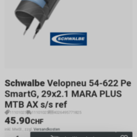
Schwalbe
Velopneu 54-622 Pe
SmartG, 29x2.1 MARA PLUS
MTB AX s/s ref
11101025
11101025
4026495771825
45.90
CHF
inkl. MwSt., zzgl.
Versandkosten