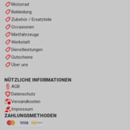
Motorrad
Bekleidung
Zubehör / Ersatzteile
Occasionen
Mietfahrzeuge
Werkstatt
Dienstleistungen
Gutscheine
Über uns
NÜTZLICHE INFORMATIONEN
AGB
Datenschutz
Versandkosten
Impressum
ZAHLUNGSMETHODEN