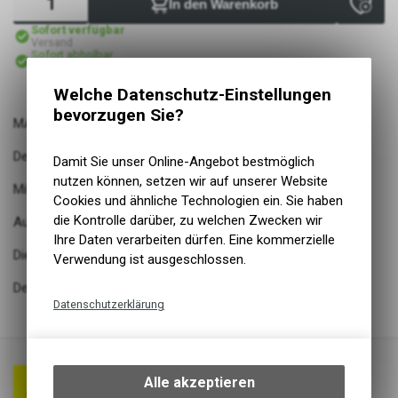
In den Warenkorb
Sofort verfügbar
Versand
Sofort abholbar
Abholung Lüscher Motor- & Bike World
Welche Datenschutz-Einstellungen
bevorzugen Sie?
MARATHON PLUS MTB
Der pannensicherste MTB-Reifen ist jetzt E-Bike Ready 50
Damit Sie unser Online-Angebot bestmöglich
nutzen können, setzen wir auf unserer Website
Mit ECE-R75 Prüfzeichen
Cookies und ähnliche Technologien ein. Sie haben
die Kontrolle darüber, zu welchen Zwecken wir
Auf dem Mittelsteg rollt er leicht über feste Wege
Ihre Daten verarbeiten dürfen. Eine kommerzielle
Die kräftigen Aussenstollen haben Biss im Gelände
Verwendung ist ausgeschlossen.
Der SmartGuard bietet überragenden Pannenschutz
Datenschutzerklärung
Technische Funktionen
Wir erfassen und speichern
bestimmte Interaktionen und
Alle akzeptieren
Einstellungen auf Ihrem Gerät,