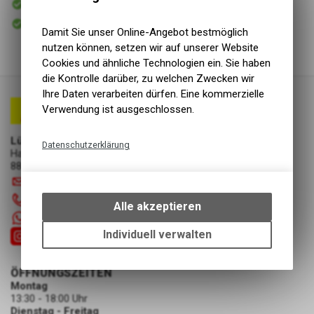
Versand
Sofort abholbar
Abholung Lüscher Motor- & Bike World
Damit Sie unser Online-Angebot bestmöglich
nutzen können, setzen wir auf unserer Website
Cookies und ähnliche Technologien ein. Sie haben
die Kontrolle darüber, zu welchen Zwecken wir
Ihre Daten verarbeiten dürfen. Eine kommerzielle
Verwendung ist ausgeschlossen.
Lüscher Motor- & Bike World
Datenschutzerklärung
Hauptstrasse 29a
8867 Niederurnen
Technische Funktionen
info
@
luscherag.ch
Wir erfassen und speichern
055 610 31 31
bestimmte Interaktionen und
Alle akzeptieren
Einstellungen auf Ihrem Gerät,
+41 55 6103131
um die grundlegenden
Individuell verwalten
Funktionen unseres Online-
Angebots, wie die Verwendung
ÖFFNUNGSZEITEN
des Warenkorbs, zu
Montag
ermöglichen. Bitte beachten Sie,
13:30 - 18:00 Uhr
dass die gespeicherten Daten
Dienstag - Freitag