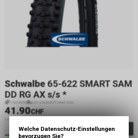
Schwalbe
65-622 SMART SAM
DD RG AX s/s *
11654096
622-65SMARTSAM SCH
41.90
CHF
inkl. MwSt., zzgl.
Versandkosten
Welche Datenschutz-Einstellungen
In den Warenkorb
bevorzugen Sie?
Sofort verfügbar