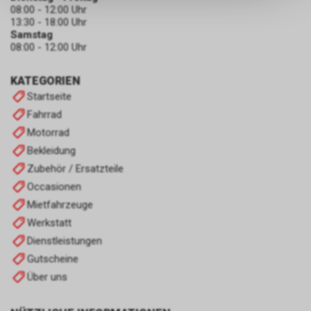
keinerlei Rückschlüsse auf Ihre
08:00 - 12:00 Uhr
persönlichen Informationen
13:30 - 18:00 Uhr
zulassen.
Samstag
08:00 - 12:00 Uhr
KATEGORIEN
Startseite
Fahrrad
Motorrad
Bekleidung
Zubehör / Ersatzteile
Occasionen
Mietfahrzeuge
Werkstatt
Dienstleistungen
Gutscheine
Über uns