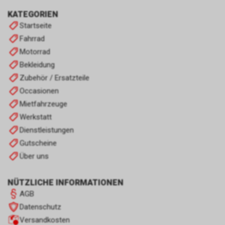
KATEGORIEN
Startseite
Fahrrad
Motorrad
Bekleidung
Zubehör / Ersatzteile
Occasionen
Mietfahrzeuge
Werkstatt
Dienstleistungen
Gutscheine
Über uns
NÜTZLICHE INFORMATIONEN
AGB
Datenschutz
Versandkosten