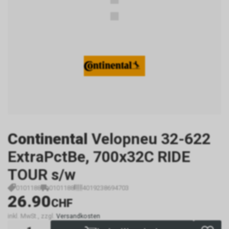
Continental
Velopneu 32-622
ExtraPctBe, 700x32C RIDE
TOUR s/w
0101188
0101188
4019238694703
26.90
CHF
inkl. MwSt., zzgl.
Versandkosten