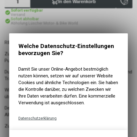
In den Warenkorb
Sofort verfügbar
Versand
Sofort abholbar
Abholung Lüscher Motor- & Bike World
RIDE TOUR
Welche Datenschutz-Einstellungen
bevorzugen Sie?
Zuverlässiger Pannenschutz durch neuen Breaker: EXTRA
PunctureBELT
Damit Sie unser Online-Angebot bestmöglich
Durchgängige Mittellauffläche bietet gute Rolleigenschaften und
nutzen können, setzen wir auf unserer Website
Traktion bei Kurvenfahrten
Cookies und ähnliche Technologien ein. Sie haben
die Kontrolle darüber, zu welchen Zwecken wir
Widerstandsfähige Karkasse und langlebiger Laufstreifen
Ihre Daten verarbeiten dürfen. Eine kommerzielle
überzeugen
Verwendung ist ausgeschlossen.
Der Reifen ist auf jedem Untergrund zu Hause - ein echter
Allrounder
Datenschutzerklärung
Zugelassen für E-Bikes bis 25 km/h
Technische Funktionen
Wir erfassen und speichern