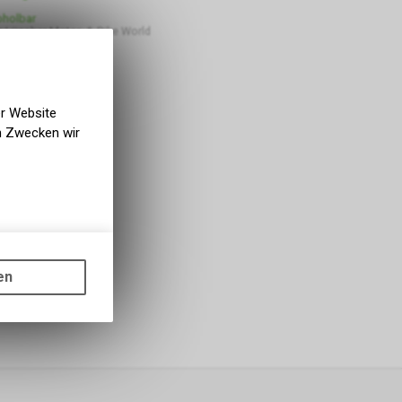
bholbar
 Lüscher Motor- & Bike World
er Website
en Zwecken wir
gen auf
ots, wie die
en
ass die
nformationen