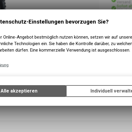
Versand
Sofort a
Abholung
tenschutz-Einstellungen bevorzugen Sie?
er Online-Angebot bestmöglich nutzen können, setzen wir auf unser
nliche Technologien ein. Sie haben die Kontrolle darüber, zu welch
arbeiten dürfen. Eine kommerzielle Verwendung ist ausgeschlossen.
ärung
Technische Funktionen
Wir erfassen und speichern bestimmte Interaktionen und Einstellun
Ihrem Gerät, um die grundlegenden Funktionen unseres Online-Angeb
Alle akzeptieren
Individuell verwalt
Verwendung des Warenkorbs, zu ermöglichen. Bitte beachten Sie, d
gespeicherten Daten keinerlei Rückschlüsse auf Ihre persönlichen I
zulassen.