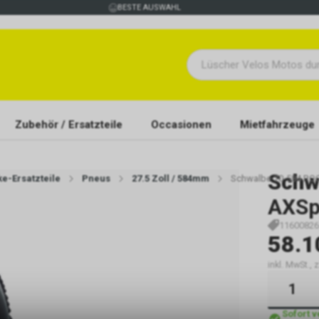
BESTE AUSWAHL
Zubehör / Ersatzteile
Occasionen
Mietfahrzeuge
Schw
ke-Ersatzteile
Pneus
27.5 Zoll / 584mm
Schwalbe 70-584 RO
AXSp
11600826
58.1
inkl. MwSt., 
Sofort 