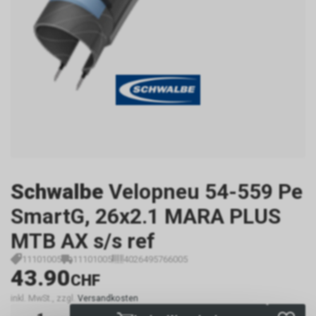
Schwalbe
Velopneu 54-559 Pe
SmartG, 26x2.1 MARA PLUS
MTB AX s/s ref
11101005
11101005
4026495766005
43.90
CHF
inkl. MwSt., zzgl.
Versandkosten