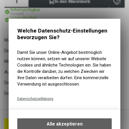
In den Warenkorb
Sofort verfügbar
Versand
Sofort abholbar
Abholung Lüscher Motor- & Bike World
Welche Datenschutz-Einstellungen
bevorzugen Sie?
MARATHON PLUS MTB
Der pannensicherste MTB-Reifen ist jetzt E-Bike Ready 50
Damit Sie unser Online-Angebot bestmöglich
nutzen können, setzen wir auf unserer Website
Mit ECE-R75 Prüfzeichen
Cookies und ähnliche Technologien ein. Sie haben
die Kontrolle darüber, zu welchen Zwecken wir
Auf dem Mittelsteg rollt er leicht über feste Wege
Ihre Daten verarbeiten dürfen. Eine kommerzielle
Die kräftigen Aussenstollen haben Biss im Gelände
Verwendung ist ausgeschlossen.
Der SmartGuard bietet überragenden Pannenschutz
Datenschutzerklärung
Technische Funktionen
Wir erfassen und speichern
bestimmte Interaktionen und
Alle akzeptieren
Einstellungen auf Ihrem Gerät,