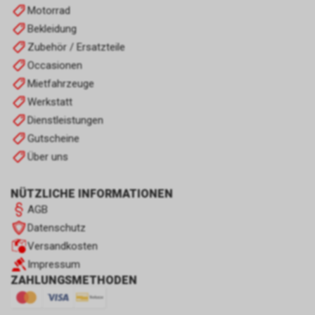
Motorrad
Bekleidung
Zubehör / Ersatzteile
Occasionen
Mietfahrzeuge
Werkstatt
Dienstleistungen
Gutscheine
Über uns
NÜTZLICHE INFORMATIONEN
AGB
Datenschutz
Versandkosten
Impressum
ZAHLUNGSMETHODEN