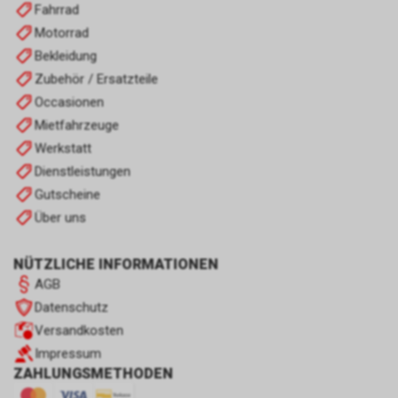
Fahrrad
Motorrad
Bekleidung
Zubehör / Ersatzteile
Occasionen
Mietfahrzeuge
Werkstatt
Dienstleistungen
Gutscheine
Über uns
NÜTZLICHE INFORMATIONEN
AGB
Datenschutz
Versandkosten
Impressum
ZAHLUNGSMETHODEN