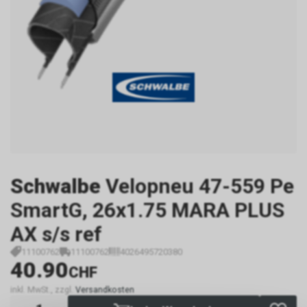
Schwalbe
Velopneu 47-559 Pe
SmartG, 26x1.75 MARA PLUS
AX s/s ref
11100762
11100762
4026495720380
40.90
CHF
inkl. MwSt., zzgl.
Versandkosten