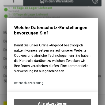
In den Warenkorb
1 - 10 Tage ab Lager Lieferant
Versand
1 - 10 Tage ab Lager Lieferant
Abholung Lüscher Motor- & Bike World
Welche Datenschutz-Einstellungen
bevorzugen Sie?
MARATHON PLUS
Der Unplattbar-Reifen
Damit Sie unser Online-Angebot bestmöglich
Der pannensicherste pneumatische Reifen, den es gibt
nutzen können, setzen wir auf unserer Website
Cookies und ähnliche Technologien ein. Sie haben
Die patentierte 5 mm starke SmartGuard Einlage
die Kontrolle darüber, zu welchen Zwecken wir
Ihre Daten verarbeiten dürfen. Eine kommerzielle
Überragender Pannenschutz
Verwendung ist ausgeschlossen.
Die wichtigsten Grössen des Marathon Plus sind für E-Bikes bis
50 km/h getestet und zugelassen
Datenschutzerklärung
Technische Funktionen
Wir erfassen und speichern
bestimmte Interaktionen und
Alle akzeptieren