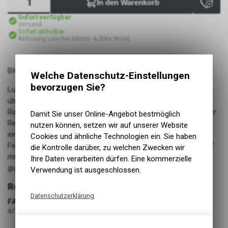
In den Warenkorb
Sofort verfügbar
Versand
Sofort abholbar
Abholung Lüscher Motor- & Bike World
BIG APPLE
Welche Datenschutz-Einstellungen
bevorzugen Sie?
Luft-Federung direkt eingebaut. Mit dem Big Apple begann vor
über zehn Jahren der Trend zum Balloonbike: komfortables
Radfahren ganz ohne aufwändige Technik! Das Luftpolster der
Damit Sie unser Online-Angebot bestmöglich
Reifen wird als natürliche Federung genutzt. Mit ca. 2 Bar rollt
nutzen können, setzen wir auf unserer Website
ein Balloonbike wunderbar leicht und mit voller
Cookies und ähnliche Technologien ein. Sie haben
Federungswirkung. Ein normaler Reifen mit einer Breite von 37
die Kontrolle darüber, zu welchen Zwecken wir
mm muss mit 4 Bar knallhart aufgepumpt werden, um ähnlich
Ihre Daten verarbeiten dürfen. Eine kommerzielle
gut zu rollen.
Verwendung ist ausgeschlossen.
Reifen Fahrrad
Datenschutzerklärung
FARBE
s/s
Technische Funktionen
Wir erfassen und speichern