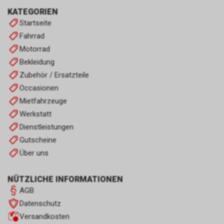
KATEGORIEN
Startseite
Fahrrad
Motorrad
Bekleidung
Zubehör / Ersatzteile
Occasionen
Mietfahrzeuge
Werkstatt
Dienstleistungen
Gutscheine
Über uns
NÜTZLICHE INFORMATIONEN
AGB
Datenschutz
Versandkosten