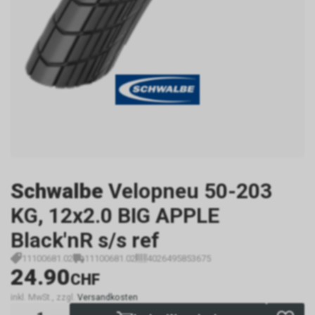
Schwalbe
Velopneu 50-203
KG, 12x2.0 BIG APPLE
Black'nR s/s ref
11100681.02
11100681.02
4026495853675
24.90
CHF
inkl. MwSt., zzgl.
Versandkosten