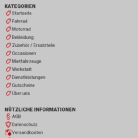
KATEGORIEN
Startseite
Fahrrad
Motorrad
Bekleidung
Zubehör / Ersatzteile
Occasionen
Mietfahrzeuge
Werkstatt
Dienstleistungen
Gutscheine
Über uns
NÜTZLICHE INFORMATIONEN
AGB
Datenschutz
Versandkosten