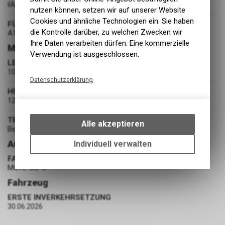
6MB9 73
nutzen können, setzen wir auf unserer Website
Cookies und ähnliche Technologien ein. Sie haben
FÜHRERSCHEINKATEGORIE
die Kontrolle darüber, zu welchen Zwecken wir
A1
Ihre Daten verarbeiten dürfen. Eine kommerzielle
Motor
Verwendung ist ausgeschlossen.
LEISTUNG
10 kW
Datenschutzerklärung
HUBRAUM
Technische Funktionen
124 cm³
Wir erfassen und speichern
TREIBSTOFF
bestimmte Interaktionen und
Alle akzeptieren
Benzin
Einstellungen auf Ihrem Gerät,
um die grundlegenden
Ausstattung
Individuell verwalten
Funktionen unseres Online-
FAHRZEUGBATTERIE
Angebots, wie die Verwendung
MG7L-BS-C
des Warenkorbs, zu
Fahrzeug
ermöglichen. Bitte beachten Sie,
dass die gespeicherten Daten
ERSTE INVERKEHRSETZUNG
keinerlei Rückschlüsse auf Ihre
30.06.2026
persönlichen Informationen