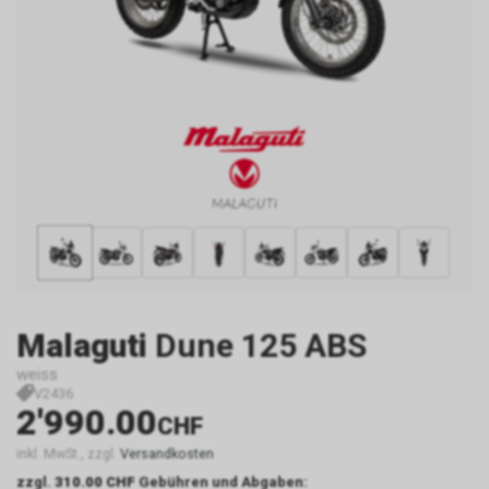
Malaguti
Dune 125 ABS
weiss
V2436
2'990.00
CHF
inkl. MwSt., zzgl.
Versandkosten
zzgl.
310.00 CHF
Gebühren und Abgaben: