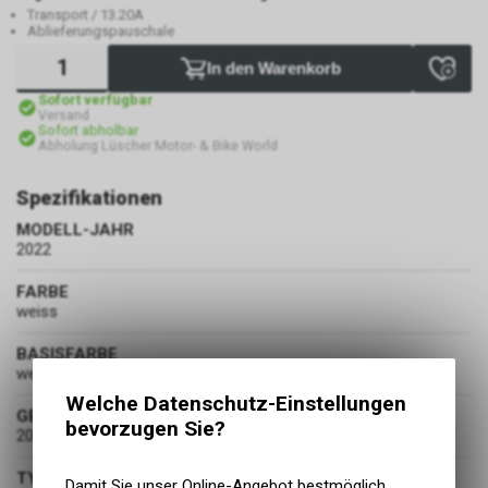
Transport / 13.20A
Ablieferungspauschale
In den Warenkorb
Sofort verfügbar
Versand
Sofort abholbar
Abholung Lüscher Motor- & Bike World
Spezifikationen
MODELL-JAHR
2022
FARBE
weiss
BASISFARBE
weiss
Welche Datenschutz-Einstellungen
GEWICHT
bevorzugen Sie?
208 kg
TYPENSCHEINNUMMER
Damit Sie unser Online-Angebot bestmöglich