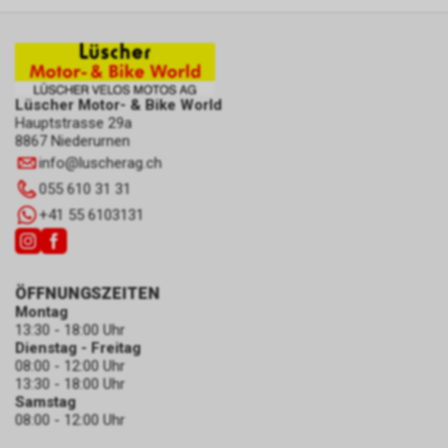
zulassen.
Lüscher Motor- & Bike World
Hauptstrasse 29a
8867 Niederurnen
info
@
luscherag.ch
055 610 31 31
+41 55 6103131
ÖFFNUNGSZEITEN
Montag
13:30 - 18:00 Uhr
Dienstag - Freitag
08:00 - 12:00 Uhr
13:30 - 18:00 Uhr
Samstag
08:00 - 12:00 Uhr