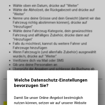
Wähle oben ein Datum, drücke auf "Weiter"
Wähle die Abholzeit, die Rückgabezeit und drücke auf
"Weiter"
Nenne uns deine Grösse und dein Gewicht (damit wir das
Fahrzeug richtig abstimmen können), drücke auf
"Hinzufügen"
Wähle deine Fahrzeug-Kategorie, dein gewünschtes
Fahrzeug und allfälliges Zubehör, drücke dann auf
"Hinzufügen"
Falls du möchtest, kannst du weitere Fahrer und
Fahrzeuge hinzufügen
Wenn Fahrzeug/e (und allenfalls Zubehör) ausgewählt
wurde/n, drücke auf "Weiter"
Verifiziere dich via Mail oder SMS
Gib uns deine Personalien an
Überprüfe die Angaben und schliesse die Buchung ab
Welche Datenschutz-Einstellungen
bevorzugen Sie?
Damit Sie unser Online-Angebot bestmöglich
nutzen können, setzen wir auf unserer Website