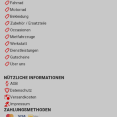
Fahrrad
Motorrad
Bekleidung
Zubehör / Ersatzteile
Occasionen
Mietfahrzeuge
Werkstatt
Dienstleistungen
Gutscheine
Über uns
NÜTZLICHE INFORMATIONEN
AGB
Datenschutz
Versandkosten
Impressum
ZAHLUNGSMETHODEN