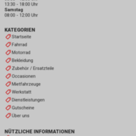
13:30 - 18:00 Uhr
Samstag
08:00 - 12:00 Uhr
KATEGORIEN
Startseite
Fahrrad
Motorrad
Bekleidung
Zubehör / Ersatzteile
Occasionen
Mietfahrzeuge
Werkstatt
Dienstleistungen
Gutscheine
Über uns
NÜTZLICHE INFORMATIONEN