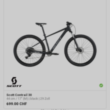
Scott
Contrail 30
44 cm / 17" (M) | black | 29 Zoll
699.00
CHF