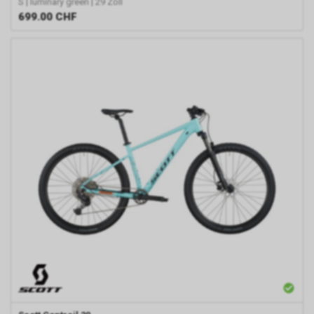
S | luminary green | 29 Zoll
699.00
CHF