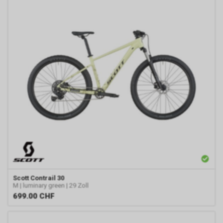
Scott
Contrail 30
M | luminary green | 29 Zoll
699.00
CHF