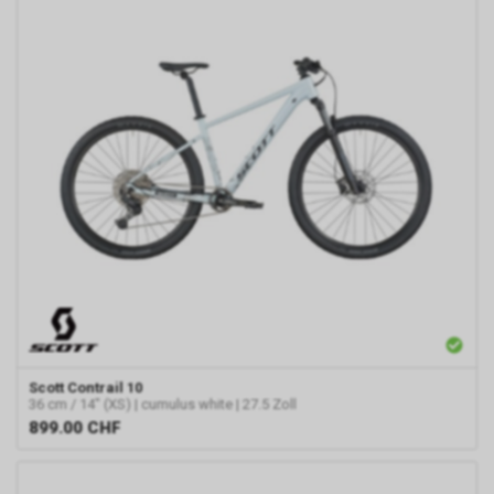
Scott
Contrail 10
36 cm / 14" (XS) | cumulus white | 27.5 Zoll
899.00
CHF