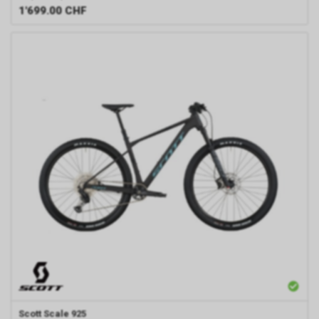
1'699.00
CHF
Scott
Scale 925