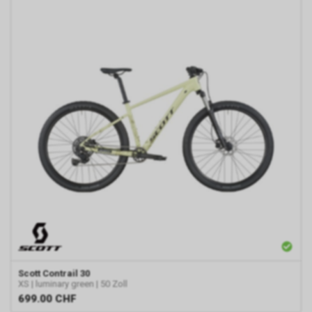
Scott
Contrail 30
XS | luminary green | 50 Zoll
699.00
CHF