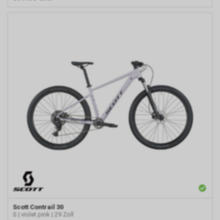
Scott
Contrail 30
S | violet pink | 29 Zoll