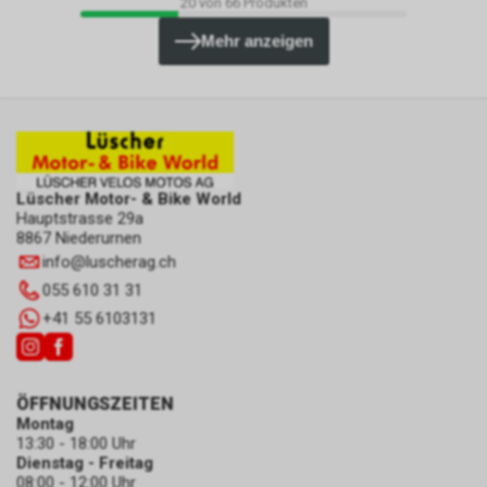
20
von
66
Produkten
Mehr anzeigen
Lüscher Motor- & Bike World
Hauptstrasse 29a
8867 Niederurnen
info
@
luscherag.ch
055 610 31 31
+41 55 6103131
ÖFFNUNGSZEITEN
Montag
13:30 - 18:00 Uhr
Dienstag - Freitag
08:00 - 12:00 Uhr