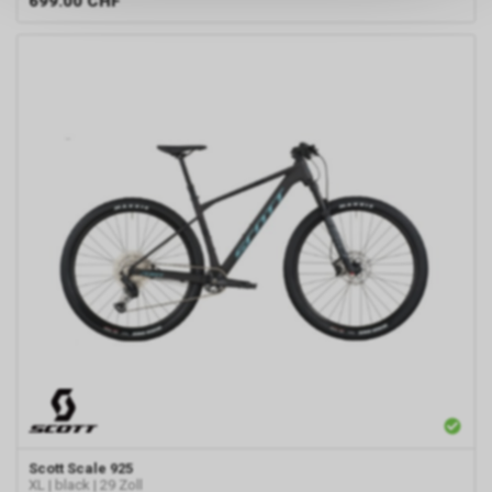
699.00
CHF
persönlichen Informationen
zulassen.
Scott
Scale 925
XL | black | 29 Zoll