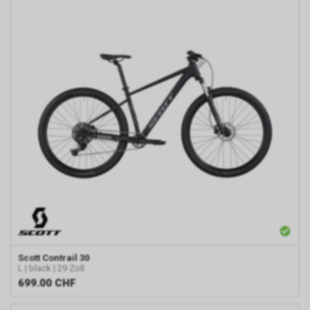
Scott
Contrail 30
L | black | 29 Zoll
699.00
CHF