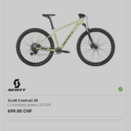
Scott
Contrail 30
L | luminary green | 29 Zoll
699.00
CHF