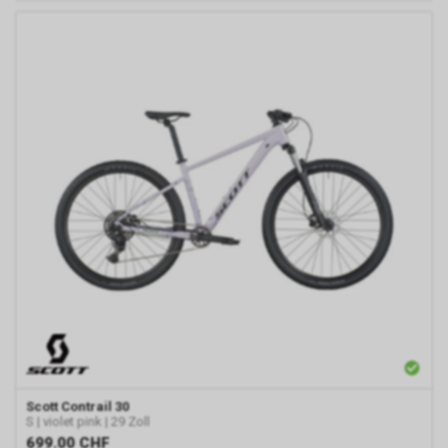
Scott
Contrail 30
S | violet pink | 29 Zoll
699.00
CHF