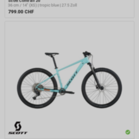
Scott
Contrail 20
36 cm / 14" (XS) | tropic blue | 27.5 Zoll
799.00
CHF