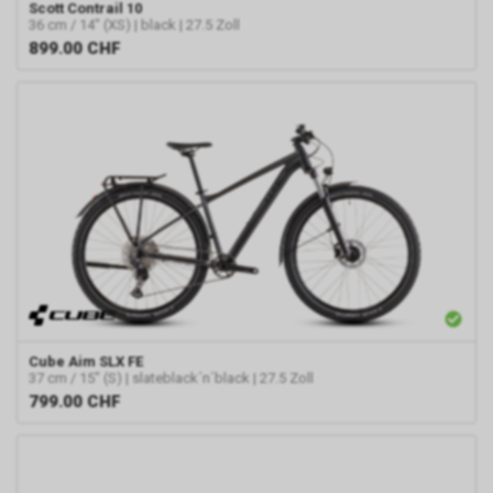
Scott
Contrail 10
36 cm / 14" (XS) | black | 27.5 Zoll
899.00
CHF
Cube
Aim SLX FE
37 cm / 15" (S) | slateblack´n´black | 27.5 Zoll
799.00
CHF