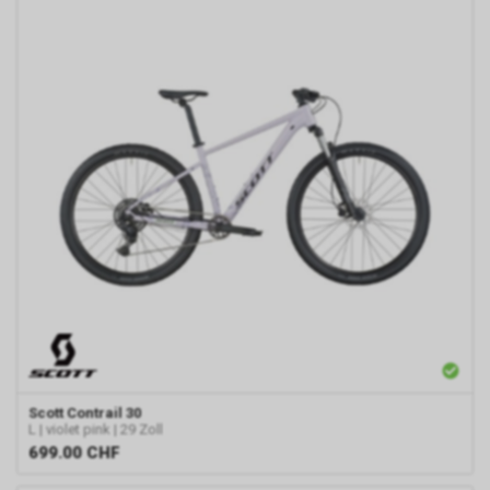
Scott
Contrail 30
L | violet pink | 29 Zoll
699.00
CHF