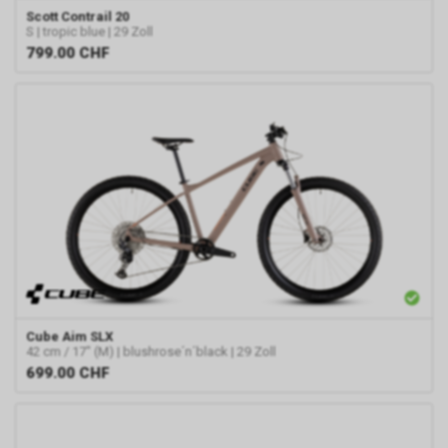
Scott
Contrail 20
S | tropic blue | 29 Zoll
799.00
CHF
Cube
Aim SLX
42 cm / 17" (M) | blushrose´n´black | 29 Zoll
699.00
CHF