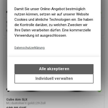
Damit Sie unser Online-Angebot bestmöglich
nutzen können, setzen wir auf unserer Website
Cookies und ähnliche Technologien ein. Sie haben
Cube
Reaction Pro
die Kontrolle darüber, zu welchen Zwecken wir
S | goblin´n´black | 27.5 Zoll
Ihre Daten verarbeiten dürfen. Eine kommerzielle
999.00
CHF
Verwendung ist ausgeschlossen.
Datenschutzerklärung
Technische Funktionen
Wir erfassen und speichern
bestimmte Interaktionen und
Alle akzeptieren
Einstellungen auf Ihrem Gerät,
um die grundlegenden
Individuell verwalten
Funktionen unseres Online-
Angebots, wie die Verwendung
des Warenkorbs, zu
ermöglichen. Bitte beachten Sie,
Cube
Aim SLX
dass die gespeicherten Daten
M | dustolive´n´gold | 29 Zoll
keinerlei Rückschlüsse auf Ihre