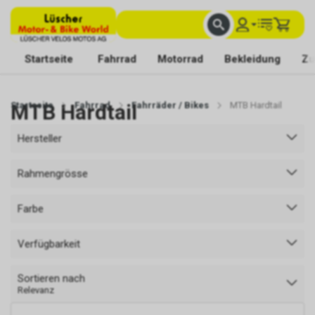
FACHKUNDIGE BERATUNG
BESTE AUSWAHL
MIT BEGEISTERUNG FÜR DICH DA
Startseite
Fahrrad
Motorrad
Bekleidung
Zu
Startseite
MTB Hardtail
Fahrrad
Fahrräder / Bikes
MTB Hardtail
Hersteller
Rahmengrösse
Farbe
Verfügbarkeit
Sortieren nach
Relevanz