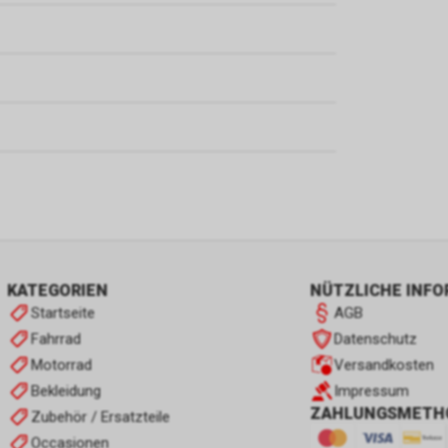
KATEGORIEN
NÜTZLICHE INF
Startseite
AGB
Fahrrad
Datenschutz
Motorrad
Versandkosten
Bekleidung
Impressum
ZAHLUNGSMETH
Zubehör / Ersatzteile
Occasionen