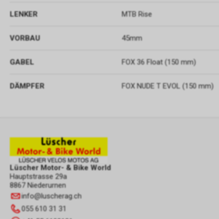
LENKER
MTB Rise
VORBAU
45mm
GABEL
FOX 36 Float (150 mm)
DÄMPFER
FOX NUDE T EVOL (150 mm)
Lüscher Motor- & Bike World
Hauptstrasse 29a
8867 Niederurnen
info
@
luscherag.ch
055 610 31 31