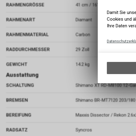
RAHMENGRÖSSE
41 cm / 16" (S)
Damit Sie uns
Cookies und äh
RAHMENART
Diamant
Ihre Daten ver
RAHMENMATERIAL
Carbon
Datenschutzerkl
RADDURCHMESSER
29 Zoll
GEWICHT
14.2 kg
Ausstattung
SCHALTUNG
Shimano XT RD-M8100 12-Ga
BREMSEN
Shimano BR-MT7120 203/180
BEREIFUNG
Maxxis Dissector / Rekon 2.6x
RADSATZ
Syncros