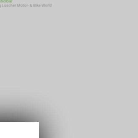
bholbar
 Lüscher Motor- & Bike World