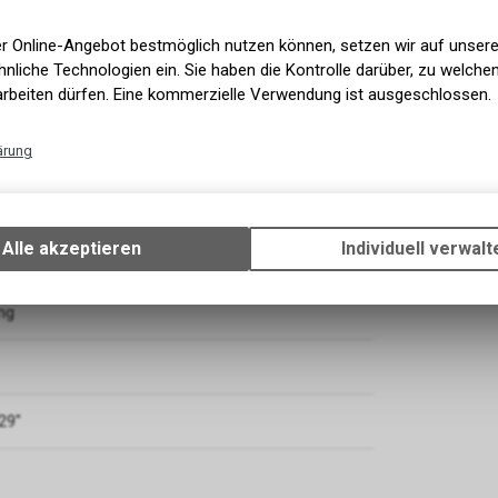
er Online-Angebot bestmöglich nutzen können, setzen wir auf unser
nliche Technologien ein. Sie haben die Kontrolle darüber, zu welch
arbeiten dürfen. Eine kommerzielle Verwendung ist ausgeschlossen.
ärung
Technische Funktionen
Wir erfassen und speichern bestimmte Interaktionen und Einstellun
Ihrem Gerät, um die grundlegenden Funktionen unseres Online-Angeb
Alle akzeptieren
Individuell verwalt
Verwendung des Warenkorbs, zu ermöglichen. Bitte beachten Sie, d
gespeicherten Daten keinerlei Rückschlüsse auf Ihre persönlichen I
zulassen.
ng
29"