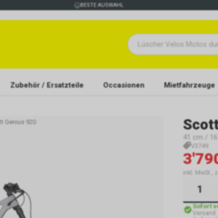
BESTE AUSWAHL
Zubehör / Ersatzteile
Occasionen
Mietfahrzeuge
Scot
tt Genius 920
41 cm / 16"
V3749
3'79
inkl. MwSt., 
Sofort 
Versand