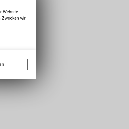
er Website
en Zwecken wir
gen auf
ots, wie die
en
ass die
nformationen