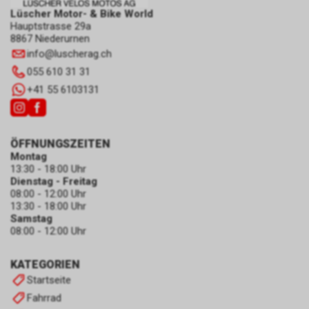
Lüscher Motor- & Bike World
Hauptstrasse 29a
8867 Niederurnen
info
@
luscherag.ch
055 610 31 31
+41 55 6103131
ÖFFNUNGSZEITEN
Montag
13:30 - 18:00 Uhr
Dienstag - Freitag
08:00 - 12:00 Uhr
13:30 - 18:00 Uhr
Samstag
08:00 - 12:00 Uhr
KATEGORIEN
Startseite
Fahrrad