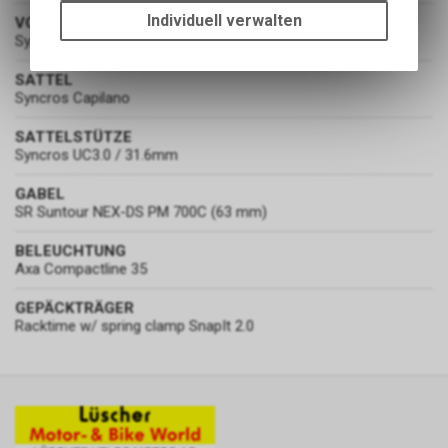
um die grundlegenden
Individuell verwalten
VORBAU
Funktionen unseres Online-
Syncros UC3.0 adjustable 85mm
Angebots, wie die Verwendung
des Warenkorbs, zu
SATTEL
Syncros Capilano
ermöglichen. Bitte beachten Sie,
dass die gespeicherten Daten
SATTELSTÜTZE
keinerlei Rückschlüsse auf Ihre
Syncros UC3.0 / 31.6mm
persönlichen Informationen
zulassen.
GABEL
SR Suntour NEX-DS PM 700C (63 mm)
BELEUCHTUNG
Axa Compactline 35
GEPÄCKTRÄGER
Racktime w/ spring clamp SnapIt 2.0