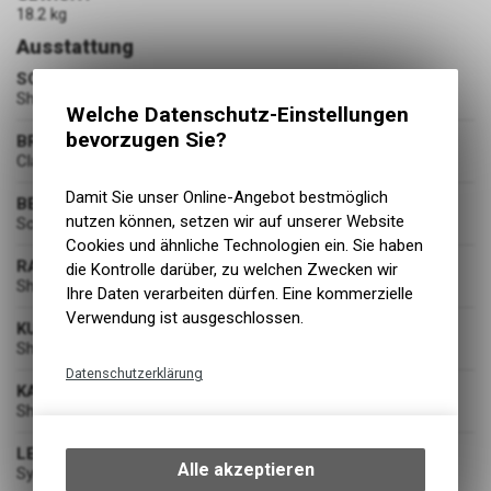
18.2 kg
Ausstattung
SCHALTUNG
Shimano Acera RD-T3000 3x8 Speed
Welche Datenschutz-Einstellungen
bevorzugen Sie?
BREMSEN
Clarks 2-Kolben 160/160
Damit Sie unser Online-Angebot bestmöglich
BEREIFUNG
nutzen können, setzen wir auf unserer Website
Schwalbe Road Cruiser 700x47c 47-622
Cookies und ähnliche Technologien ein. Sie haben
RADSATZ
die Kontrolle darüber, zu welchen Zwecken wir
Shimano Deore DH-3D37-QR / FH-TX505
Ihre Daten verarbeiten dürfen. Eine kommerzielle
Verwendung ist ausgeschlossen.
KURBELGARNITUR
Shimano Altus FC-TY501 Black 48x38x26T
Datenschutzerklärung
KASSETTE
Technische Funktionen
Shimano CS-HG31 11-32T
Wir erfassen und speichern
LENKER
bestimmte Interaktionen und
Alle akzeptieren
Syncros 3.0 680mm / 10° bend
Einstellungen auf Ihrem Gerät,