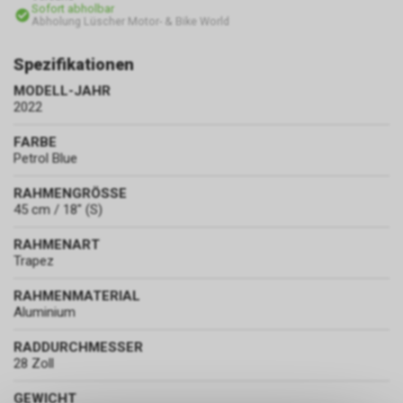
Sofort abholbar
Abholung Lüscher Motor- & Bike World
Spezifikationen
MODELL-JAHR
2022
FARBE
Petrol Blue
RAHMENGRÖSSE
45 cm / 18" (S)
RAHMENART
Trapez
RAHMENMATERIAL
Aluminium
RADDURCHMESSER
28 Zoll
GEWICHT