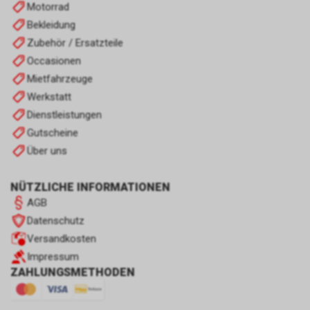
Motorrad
Bekleidung
Zubehör / Ersatzteile
Occasionen
Mietfahrzeuge
Werkstatt
Dienstleistungen
Gutscheine
Über uns
NÜTZLICHE INFORMATIONEN
AGB
Datenschutz
Versandkosten
Impressum
ZAHLUNGSMETHODEN