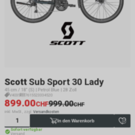
Scott
Sub Sport 30 Lady
45 cm / 18" (S) | Petrol Blue | 28 Zoll
V4035
7615523334520
899.00
999.00
CHF
CHF
inkl. MwSt., zzgl.
Versandkosten
In den Warenkorb
Sofort verfügbar
Versand