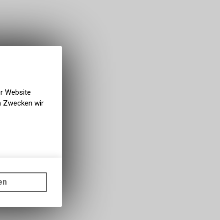
er Website
en Zwecken wir
gen auf
ots, wie die
en
ass die
nformationen