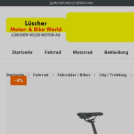
FACHKUNDIGE BERATUNG
Startseite
Fahrrad
Motorrad
Bekleidung
Startseite
Fahrrad
Fahrräder / Bikes
City / Trekking
-4%