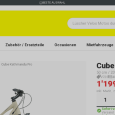
BESTE AUSWAHL
Zubehör / Ersatzteile
Occasionen
Mietfahrzeuge
Cube
Cube Kathmandu Pro
50 cm / 20"
V725
4
1'19
inkl. MwSt., 
Sofort 
Versand