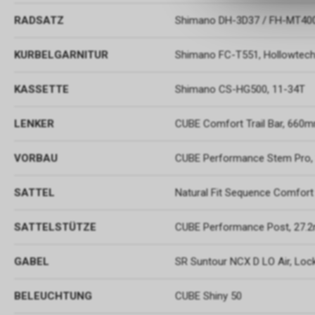
RADSATZ
Shimano DH-3D37 / FH-MT40
KURBELGARNITUR
Shimano FC-T551, Hollowtech 
KASSETTE
Shimano CS-HG500, 11-34T
LENKER
CUBE Comfort Trail Bar, 660
VORBAU
CUBE Performance Stem Pro
SATTEL
Natural Fit Sequence Comfort
SATTELSTÜTZE
CUBE Performance Post, 27
GABEL
SR Suntour NCX D LO Air, Lo
BELEUCHTUNG
CUBE Shiny 50