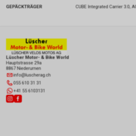
GEPÄCKTRÄGER
CUBE Integrated Carrier 3.0, 
Lüscher Motor- & Bike World
Hauptstrasse 29a
8867 Niederurnen
info
@
luscherag.ch
055 610 31 31
+41 55 6103131