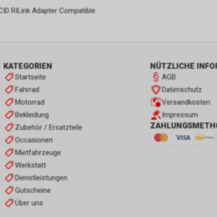
ACID RILink Adapter Compatible
KATEGORIEN
NÜTZLICHE INF
Startseite
AGB
Fahrrad
Datenschutz
Motorrad
Versandkosten
Bekleidung
Impressum
ZAHLUNGSMETH
Zubehör / Ersatzteile
Occasionen
Mietfahrzeuge
Werkstatt
Dienstleistungen
Gutscheine
Über uns