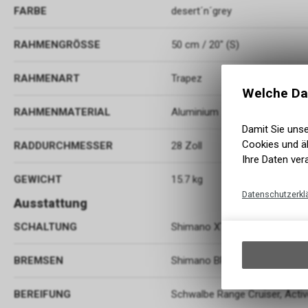
FARBE
desert´n´grey
RAHMENGRÖSSE
50 cm / 20" (S)
RAHMENART
Trapez
Welche Da
RAHMENMATERIAL
Aluminium
Damit Sie uns
Cookies und äh
RADDURCHMESSER
28 Zoll
Ihre Daten ver
GEWICHT
15.7 kg
Datenschutzerkl
Ausstattung
SCHALTUNG
Shimano XT RD-T8000, 3x10-
BREMSEN
Shimano BR-MT200/UR300, Hyd
BEREIFUNG
Schwalbe Range Cruiser, Activ