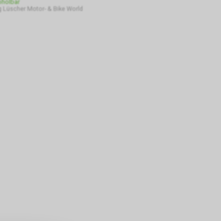
bholbar
 Lüscher Motor- & Bike World