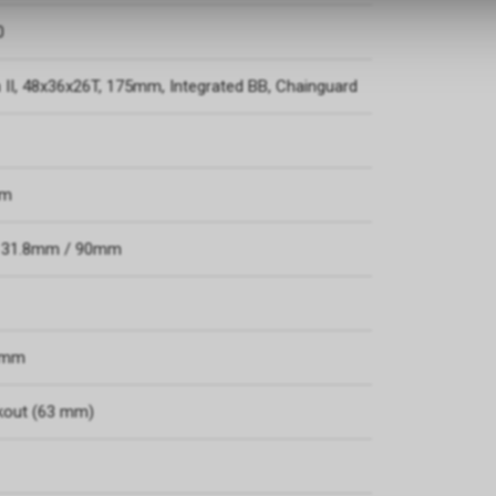
0
II, 48x36x26T, 175mm, Integrated BB, Chainguard
mm
, 31.8mm / 90mm
.2mm
ckout (63 mm)