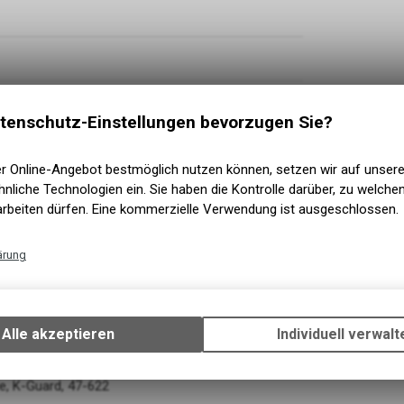
tenschutz-Einstellungen bevorzugen Sie?
er Online-Angebot bestmöglich nutzen können, setzen wir auf unser
nliche Technologien ein. Sie haben die Kontrolle darüber, zu welch
arbeiten dürfen. Eine kommerzielle Verwendung ist ausgeschlossen.
ärung
Technische Funktionen
Speed
Wir erfassen und speichern bestimmte Interaktionen und Einstellun
Ihrem Gerät, um die grundlegenden Funktionen unseres Online-Angeb
Alle akzeptieren
Individuell verwalt
r. Disc Brake, PM/FM (160/160)
Verwendung des Warenkorbs, zu ermöglichen. Bitte beachten Sie, d
gespeicherten Daten keinerlei Rückschlüsse auf Ihre persönlichen I
zulassen.
e, K-Guard, 47-622