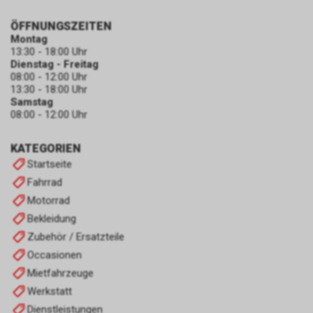
ÖFFNUNGSZEITEN
Montag
13:30 - 18:00 Uhr
Dienstag - Freitag
08:00 - 12:00 Uhr
13:30 - 18:00 Uhr
Samstag
08:00 - 12:00 Uhr
KATEGORIEN
Startseite
Fahrrad
Motorrad
Bekleidung
Zubehör / Ersatzteile
Occasionen
Mietfahrzeuge
Werkstatt
Dienstleistungen