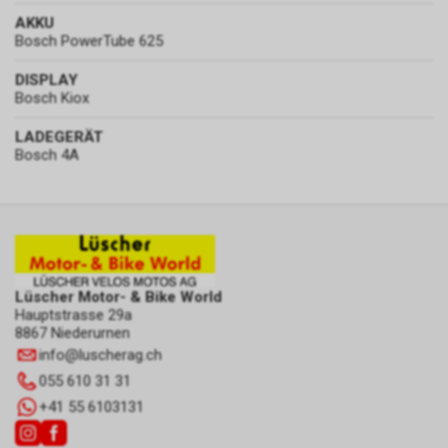
AKKU
Bosch PowerTube 625
DISPLAY
Bosch Kiox
LADEGERÄT
Bosch 4A
Lüscher Motor- & Bike World
Hauptstrasse 29a
8867 Niederurnen
info
@
luscherag.ch
055 610 31 31
+41 55 6103131