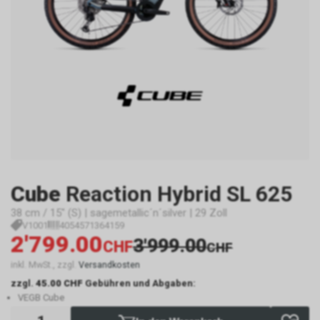
Cube
Reaction Hybrid SL 625
38 cm / 15" (S) | sagemetallic´n´silver | 29 Zoll
V1001
4054571364159
2'799.00
3'999.00
CHF
CHF
inkl. MwSt., zzgl.
Versandkosten
zzgl.
45.00 CHF
Gebühren und Abgaben:
VEGB Cube