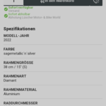
In den Warenkorb
Sofort verfügbar
Versand
Sofort abholbar
Abholung Lüscher Motor- & Bike World
Spezifikationen
MODELL-JAHR
2022
FARBE
sagemetallic´n´silver
RAHMENGRÖSSE
38 cm / 15" (S)
RAHMENART
Diamant
RAHMENMATERIAL
Aluminium
RADDURCHMESSER