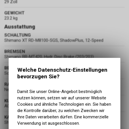
29 Zoll
GEWICHT
23.2 kg
Ausstattung
SCHALTUNG
Shimano XT RD-M8100-SGS, ShadowPlus, 12-Speed
BREMSEN
Shimano BR-MT420, Hydr. Disc Brake (203/203)
BEREIFUNG
Welche Datenschutz-Einstellungen
Schwalbe Smart Sam, Active, Kevlar, 2.6
bevorzugen Sie?
RADSATZ
Newmen
Damit Sie unser Online-Angebot bestmöglich
nutzen können, setzen wir auf unserer Website
KURBELGARNITUR
Cookies und ähnliche Technologien ein. Sie haben
ACID E-Crank, 175mm, 38T
die Kontrolle darüber, zu welchen Zwecken wir
Ihre Daten verarbeiten dürfen. Eine kommerzielle
KASSETTE
Shimano Deore CS-M6100, 10-51T
Verwendung ist ausgeschlossen.