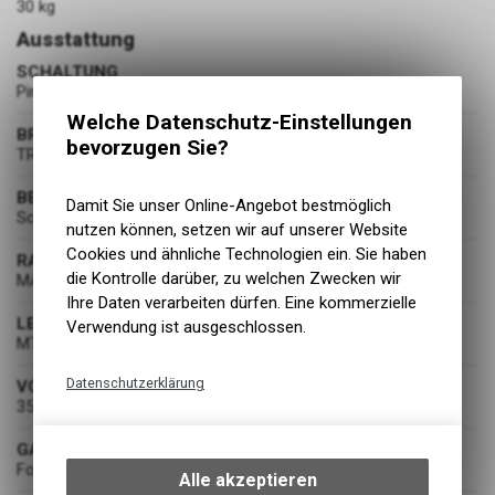
30 kg
Ausstattung
SCHALTUNG
Pinion Motor Gearbox Unit 12-Gang
Welche Datenschutz-Einstellungen
BREMSEN
bevorzugen Sie?
TRP C2.3 203/203
BEREIFUNG
Damit Sie unser Online-Angebot bestmöglich
Schwalbe Johnny Watts E-50 60-622
nutzen können, setzen wir auf unserer Website
Cookies und ähnliche Technologien ein. Sie haben
RADSATZ
die Kontrolle darüber, zu welchen Zwecken wir
MAVIC eCrossride 1
Ihre Daten verarbeiten dürfen. Eine kommerzielle
LENKER
Verwendung ist ausgeschlossen.
MTB Rise
Datenschutzerklärung
VORBAU
35mm
Technische Funktionen
GABEL
Wir erfassen und speichern
Fox AWL (130 mm)
bestimmte Interaktionen und
Alle akzeptieren