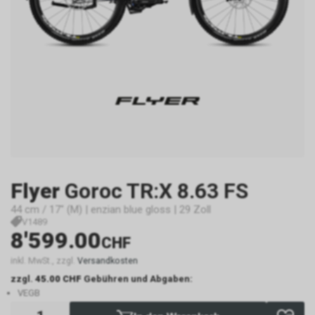
Flyer
Goroc TR:X 8.63 FS
44 cm / 17" (M) | enzian blue gloss | 29 Zoll
V1489
8'599.00
CHF
inkl. MwSt., zzgl.
Versandkosten
zzgl.
45.00 CHF
Gebühren und Abgaben:
VEGB