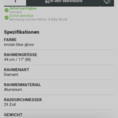
In den Warenkorb
Sofort verfügbar
Versand
Sofort abholbar
Abholung Lüscher Motor- & Bike World
Spezifikationen
FARBE
enzian blue gloss
RAHMENGRÖSSE
44 cm / 17" (M)
RAHMENART
Diamant
RAHMENMATERIAL
Aluminium
RADDURCHMESSER
29 Zoll
GEWICHT