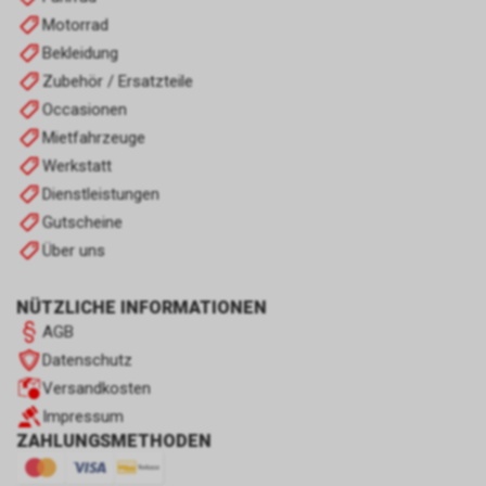
Motorrad
Bekleidung
Zubehör / Ersatzteile
Occasionen
Mietfahrzeuge
Werkstatt
Dienstleistungen
Gutscheine
Über uns
NÜTZLICHE INFORMATIONEN
AGB
Datenschutz
Versandkosten
Impressum
ZAHLUNGSMETHODEN