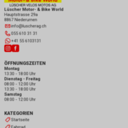
Lüscher Motor- & Bike World
Hauptstrasse 29a
8867 Niederurnen
info
@
luscherag.ch
055 610 31 31
+41 55 6103131
ÖFFNUNGSZEITEN
Montag
13:30 - 18:00 Uhr
Dienstag - Freitag
08:00 - 12:00 Uhr
13:30 - 18:00 Uhr
Samstag
08:00 - 12:00 Uhr
KATEGORIEN
Startseite
Fahrrad