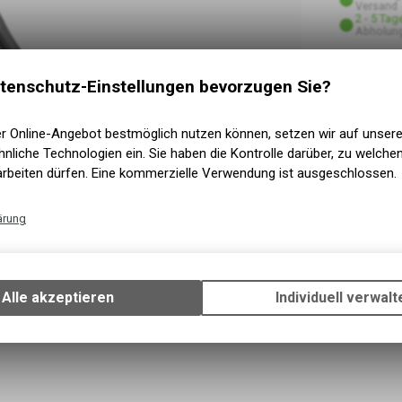
Versand
2 - 5 Tag
Abholung
tenschutz-Einstellungen bevorzugen Sie?
er Online-Angebot bestmöglich nutzen können, setzen wir auf unser
nliche Technologien ein. Sie haben die Kontrolle darüber, zu welch
arbeiten dürfen. Eine kommerzielle Verwendung ist ausgeschlossen.
ärung
Technische Funktionen
Wir erfassen und speichern bestimmte Interaktionen und Einstellun
Ihrem Gerät, um die grundlegenden Funktionen unseres Online-Angeb
Alle akzeptieren
Individuell verwalt
Verwendung des Warenkorbs, zu ermöglichen. Bitte beachten Sie, d
gespeicherten Daten keinerlei Rückschlüsse auf Ihre persönlichen I
zulassen.