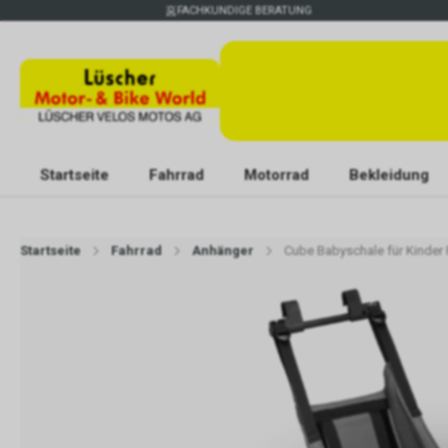
FACHKUNDIGE BERATUNG
Startseite
Fahrrad
Motorrad
Bekleidung
Startseite
Fahrrad
Anhänger
Cube Babyschale für Kinder