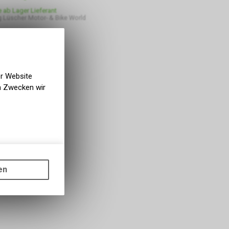
e ab Lager Lieferant
 Lüscher Motor- & Bike World
er Website
en Zwecken wir
gen auf
ots, wie die
en
ass die
nformationen