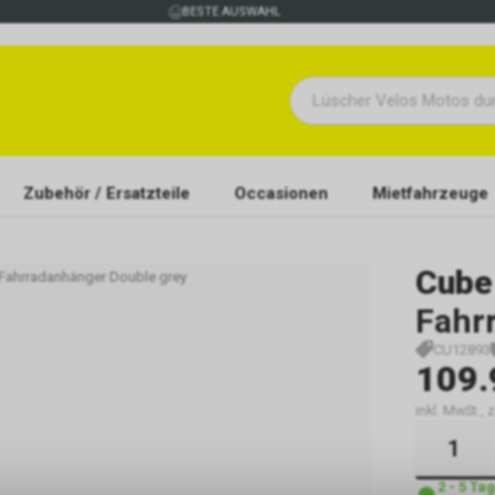
BESTE AUSWAHL
Zubehör / Ersatzteile
Occasionen
Mietfahrzeuge
Cube
 Fahrradanhänger Double grey
Fahr
CU12893
109.
inkl. MwSt., 
2 - 5 Ta