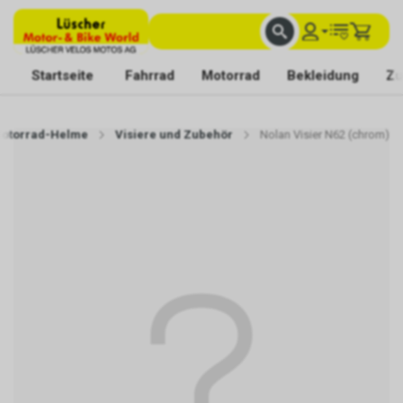
FACHKUNDIGE BERATUNG
BESTE AUSWAHL
MIT BEGEISTERUNG FÜR DICH DA
Startseite
Fahrrad
Motorrad
Bekleidung
Zu
otorrad-Helme
Visiere und Zubehör
Nolan Visier N62 (chrom)