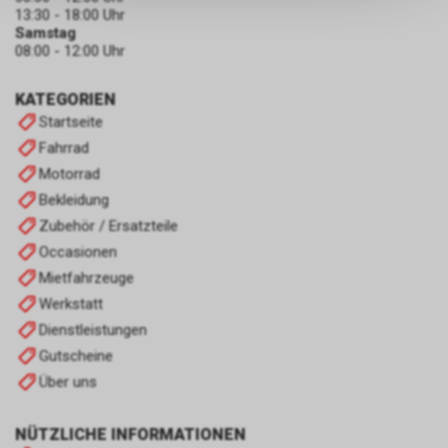
13:30 - 18:00 Uhr
persönlichen Informationen
Samstag
zulassen.
08:00 - 12:00 Uhr
KATEGORIEN
Startseite
Fahrrad
Motorrad
Bekleidung
Zubehör / Ersatzteile
Occasionen
Mietfahrzeuge
Werkstatt
Dienstleistungen
Gutscheine
Über uns
NÜTZLICHE INFORMATIONEN