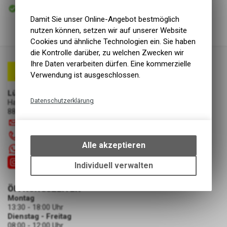
Sofort abholbar
Abholung Lüscher Motor- & Bike World
Damit Sie unser Online-Angebot bestmöglich
nutzen können, setzen wir auf unserer Website
Cookies und ähnliche Technologien ein. Sie haben
die Kontrolle darüber, zu welchen Zwecken wir
Ihre Daten verarbeiten dürfen. Eine kommerzielle
Verwendung ist ausgeschlossen.
Lüscher Motor- & Bike World
Datenschutzerklärung
Hauptstrasse 29a
8867 Niederurnen
Technische Funktionen
info
@
luscherag.ch
Wir erfassen und speichern
055 610 31 31
bestimmte Interaktionen und
Alle akzeptieren
+41 55 6103131
Einstellungen auf Ihrem Gerät,
um die grundlegenden
Individuell verwalten
Funktionen unseres Online-
Angebots, wie die Verwendung
ÖFFNUNGSZEITEN
des Warenkorbs, zu
Montag
ermöglichen. Bitte beachten Sie,
13:30 - 18:00 Uhr
dass die gespeicherten Daten
Dienstag - Freitag
08:00 - 12:00 Uhr
keinerlei Rückschlüsse auf Ihre