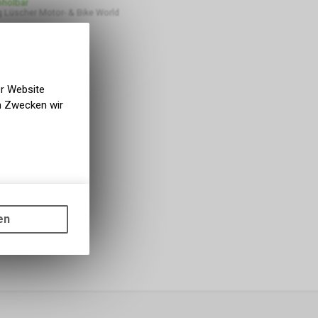
bholbar
 Lüscher Motor- & Bike World
er Website
en Zwecken wir
gen auf
ots, wie die
en
ass die
nformationen