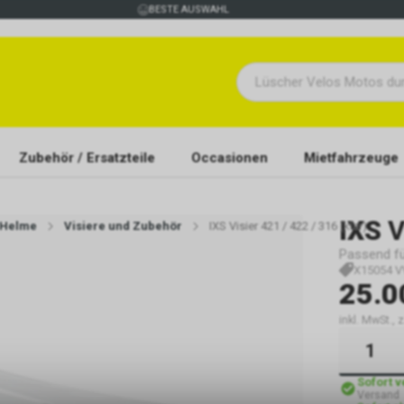
BESTE AUSWAHL
Zubehör / Ersatzteile
Occasionen
Mietfahrzeuge
IXS
V
-Helme
Visiere und Zubehör
IXS Visier 421 / 422 / 316 (klar)
Passend fü
X15054 V
25.0
inkl. MwSt., 
Sofort 
Versand