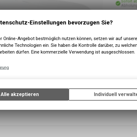
Sofort a
Abholung
tenschutz-Einstellungen bevorzugen Sie?
er Online-Angebot bestmöglich nutzen können, setzen wir auf unser
nliche Technologien ein. Sie haben die Kontrolle darüber, zu welch
arbeiten dürfen. Eine kommerzielle Verwendung ist ausgeschlossen.
ärung
Technische Funktionen
Wir erfassen und speichern bestimmte Interaktionen und Einstellun
Ihrem Gerät, um die grundlegenden Funktionen unseres Online-Angeb
Alle akzeptieren
Individuell verwalt
Verwendung des Warenkorbs, zu ermöglichen. Bitte beachten Sie, d
gespeicherten Daten keinerlei Rückschlüsse auf Ihre persönlichen I
zulassen.