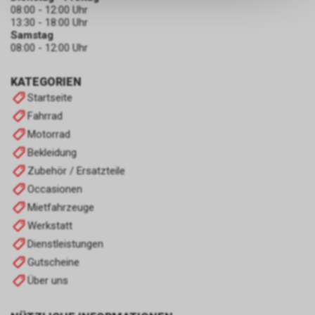
keinerlei Rückschlüsse auf Ihre
08:00 - 12:00 Uhr
persönlichen Informationen
13:30 - 18:00 Uhr
zulassen.
Samstag
08:00 - 12:00 Uhr
KATEGORIEN
Startseite
Fahrrad
Motorrad
Bekleidung
Zubehör / Ersatzteile
Occasionen
Mietfahrzeuge
Werkstatt
Dienstleistungen
Gutscheine
Über uns