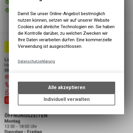
Versand
Sofort abholbar
Abholung Lüscher Motor- & Bike World
Damit Sie unser Online-Angebot bestmöglich
nutzen können, setzen wir auf unserer Website
Cookies und ähnliche Technologien ein. Sie haben
die Kontrolle darüber, zu welchen Zwecken wir
Ihre Daten verarbeiten dürfen. Eine kommerzielle
Verwendung ist ausgeschlossen.
Lüscher Motor- & Bike World
Datenschutzerklärung
Hauptstrasse 29a
8867 Niederurnen
Technische Funktionen
info
@
luscherag.ch
Wir erfassen und speichern
055 610 31 31
bestimmte Interaktionen und
Alle akzeptieren
Einstellungen auf Ihrem Gerät,
+41 55 6103131
um die grundlegenden
Individuell verwalten
Funktionen unseres Online-
Angebots, wie die Verwendung
ÖFFNUNGSZEITEN
des Warenkorbs, zu
Montag
ermöglichen. Bitte beachten Sie,
13:30 - 18:00 Uhr
dass die gespeicherten Daten
Dienstag - Freitag