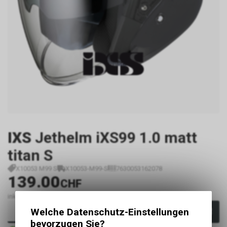
IXS
Jethelm iXS99 1.0 matt
titan S
X10053 M99 S
X10053-M99-S
7630053162078
139.00
CHF
inkl. MwSt., zzgl.
Versandkosten
Welche Datenschutz-Einstellungen
In den Warenkorb
bevorzugen Sie?
Sofort verfügbar