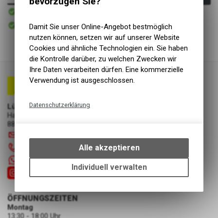
bevorzugen Sie?
Sofort verfügbar
Versand
Sofort abholbar
Damit Sie unser Online-Angebot bestmöglich
Abholung Lüscher Motor- & Bike World
nutzen können, setzen wir auf unserer Website
Cookies und ähnliche Technologien ein. Sie haben
die Kontrolle darüber, zu welchen Zwecken wir
Ihre Daten verarbeiten dürfen. Eine kommerzielle
Verwendung ist ausgeschlossen.
Datenschutzerklärung
Lüscher Motor- & Bike World
Hauptstrasse 29a
Technische Funktionen
8867 Niederurnen
Wir erfassen und speichern
info
@
luscherag.ch
bestimmte Interaktionen und
Alle akzeptieren
055 610 31 31
Einstellungen auf Ihrem Gerät,
+41 55 6103131
um die grundlegenden
Individuell verwalten
Funktionen unseres Online-
Angebots, wie die Verwendung
des Warenkorbs, zu
ÖFFNUNGSZEITEN
ermöglichen. Bitte beachten Sie,
Montag
dass die gespeicherten Daten
13:30 - 18:00 Uhr