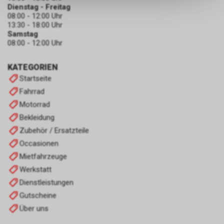
Dienstag - Freitag
keinerlei Rückschlüsse auf Ihre
08:00 - 12:00 Uhr
persönlichen Informationen
13:30 - 18:00 Uhr
zulassen.
Samstag
08:00 - 12:00 Uhr
KATEGORIEN
Startseite
Fahrrad
Motorrad
Bekleidung
Zubehör / Ersatzteile
Occasionen
Mietfahrzeuge
Werkstatt
Dienstleistungen
Gutscheine
Über uns