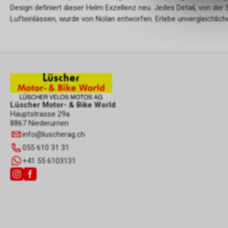
Design definiert dieser Helm Exzellenz neu. Jedes Detail, von der 
Lufteinlässen, wurde von Nolan entworfen. Erlebe unvergleichlich
Lüscher Motor- & Bike World
Hauptstrasse 29a
8867 Niederurnen
info
@
luscherag.ch
055 610 31 31
+41 55 6103131