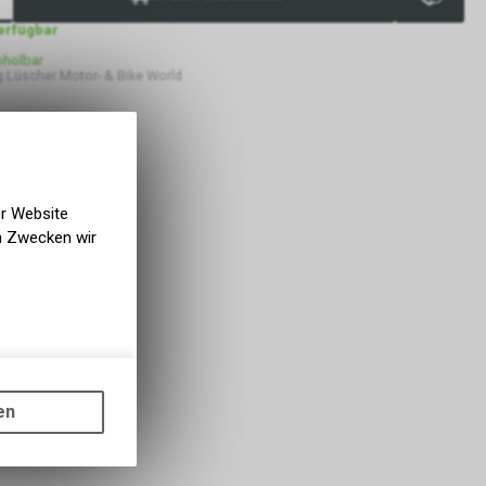
verfügbar
bholbar
 Lüscher Motor- & Bike World
er Website
en Zwecken wir
gen auf
ots, wie die
en
ass die
nformationen