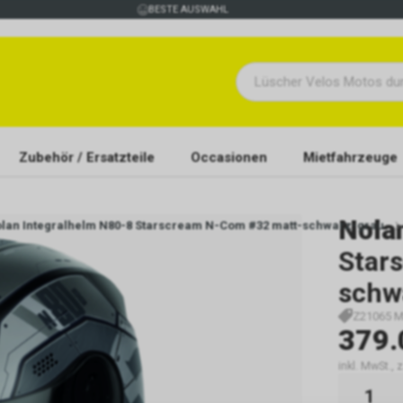
BESTE AUSWAHL
Zubehör / Ersatzteile
Occasionen
Mietfahrzeuge
Nola
lan Integralhelm N80-8 Starscream N-Com #32 matt-schwarz-grau
Star
schw
Z21065 M
379.
inkl. MwSt., 