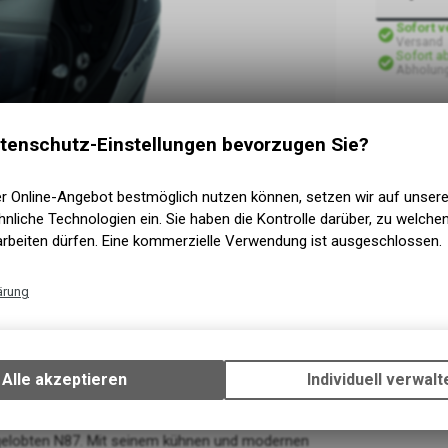
Sofort 
Versand
Sofort a
Abholung
tenschutz-Einstellungen bevorzugen Sie?
er Online-Angebot bestmöglich nutzen können, setzen wir auf unser
nliche Technologien ein. Sie haben die Kontrolle darüber, zu welch
arbeiten dürfen. Eine kommerzielle Verwendung ist ausgeschlossen.
ärung
Technische Funktionen
Wir erfassen und speichern bestimmte Interaktionen und Einstellun
Ihrem Gerät, um die grundlegenden Funktionen unseres Online-Angeb
Alle akzeptieren
Individuell verwalt
Verwendung des Warenkorbs, zu ermöglichen. Bitte beachten Sie, d
gespeicherten Daten keinerlei Rückschlüsse auf Ihre persönlichen I
zulassen.
hgelobten N87. Mit seinem kühnen und modernen