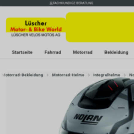
FACHKUNDIGE BERATUNG
Startseite
Fahrrad
Motorrad
Bekleidung
Motorrad-Bekleidung
Motorrad-Helme
Integralhelme
No