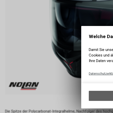
Welche Da
Damit Sie uns
Cookies und äh
Ihre Daten ver
Datenschutzerkl
Die Spitze der Polycarbonat-Integralhelme, Nachfolger des hoc