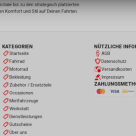
Schale bis zu den strategisch platzierten
en Komfort und Stil auf Deinen Fahrten.
KATEGORIEN
NÜTZLICHE INF
Startseite
AGB
Fahrrad
Datenschutz
Motorrad
Versandkosten
Bekleidung
Impressum
ZAHLUNGSMETH
Zubehör / Ersatzteile
Occasionen
Mietfahrzeuge
Werkstatt
Dienstleistungen
Gutscheine
Über uns