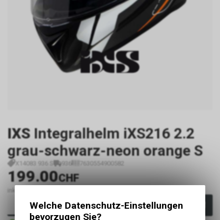
IXS
Integralhelm iXS216 2.2
grau-schwarz-neon orange S
X14083 936 S
936
7630554900582
199.00
CHF
inkl. MwSt., zzgl.
Versandkosten
Welche Datenschutz-Einstellungen
In den Warenkorb
bevorzugen Sie?
Sofort verfügbar