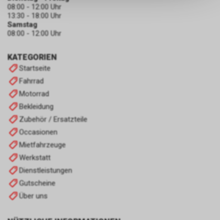
keinerlei Rückschlüsse auf Ihre
08:00 - 12:00 Uhr
persönlichen Informationen
13:30 - 18:00 Uhr
zulassen.
Samstag
08:00 - 12:00 Uhr
KATEGORIEN
Startseite
Fahrrad
Motorrad
Bekleidung
Zubehör / Ersatzteile
Occasionen
Mietfahrzeuge
Werkstatt
Dienstleistungen
Gutscheine
Über uns