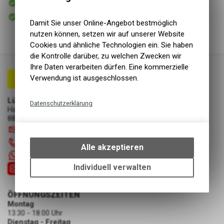
Versand
Sofort abholbar
Abholung Lüscher Motor- & Bike World
Damit Sie unser Online-Angebot bestmöglich
nutzen können, setzen wir auf unserer Website
Cookies und ähnliche Technologien ein. Sie haben
die Kontrolle darüber, zu welchen Zwecken wir
Ihre Daten verarbeiten dürfen. Eine kommerzielle
Verwendung ist ausgeschlossen.
Lüscher Motor- & Bike World
Datenschutzerklärung
Hauptstrasse 29a
8867 Niederurnen
Technische Funktionen
info
@
luscherag.ch
Wir erfassen und speichern
055 610 31 31
bestimmte Interaktionen und
Alle akzeptieren
Einstellungen auf Ihrem Gerät,
+41 55 6103131
um die grundlegenden
Individuell verwalten
Funktionen unseres Online-
Angebots, wie die Verwendung
ÖFFNUNGSZEITEN
des Warenkorbs, zu
Montag
ermöglichen. Bitte beachten Sie,
13:30 - 18:00 Uhr
dass die gespeicherten Daten
Dienstag - Freitag