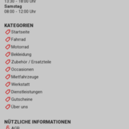
13:30 - 18:00 Uhr
Samstag
08:00 - 12:00 Uhr
KATEGORIEN
Startseite
Fahrrad
Motorrad
Bekleidung
Zubehör / Ersatzteile
Occasionen
Mietfahrzeuge
Werkstatt
Dienstleistungen
Gutscheine
Über uns
NÜTZLICHE INFORMATIONEN
AGB