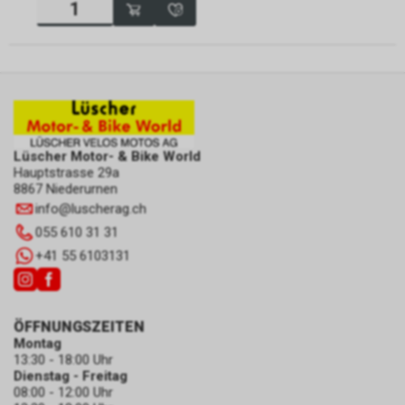
Lüscher Motor- & Bike World
Hauptstrasse 29a
8867 Niederurnen
info
@
luscherag.ch
055 610 31 31
+41 55 6103131
ÖFFNUNGSZEITEN
Montag
13:30 - 18:00 Uhr
Dienstag - Freitag
08:00 - 12:00 Uhr