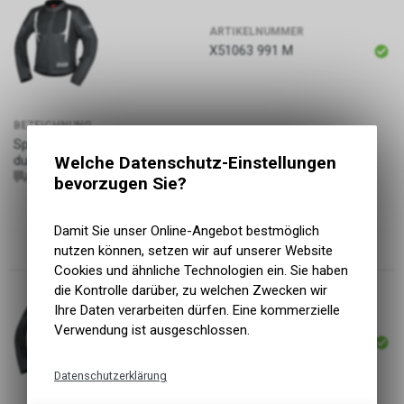
ARTIKELNUMMER
X51063 991 M
BEZEICHNUNG
PREIS
Sport Jacke Trigonis-Air
219.00
CHF
dunkelgrau-grau-weiss M
Welche Datenschutz-Einstellungen
991
bevorzugen Sie?
Damit Sie unser Online-Angebot bestmöglich
nutzen können, setzen wir auf unserer Website
Cookies und ähnliche Technologien ein. Sie haben
die Kontrolle darüber, zu welchen Zwecken wir
Ihre Daten verarbeiten dürfen. Eine kommerzielle
ARTIKELNUMMER
Verwendung ist ausgeschlossen.
X51063 991 L
Datenschutzerklärung