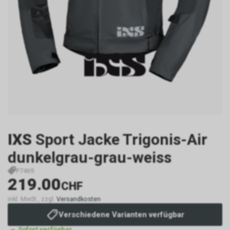
IXS
Sport Jacke Trigonis-Air
dunkelgrau-grau-weiss
P7469
219.00
CHF
inkl. MwSt., zzgl.
Versandkosten
Verschiedene Varianten verfügbar
Sofort verfügbar