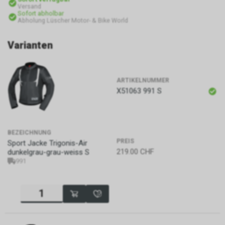
Versand
Sofort abholbar
Abholung Lüscher Motor- & Bike World
Varianten
ARTIKELNUMMER
X51063 991 S
BEZEICHNUNG
PREIS
Sport Jacke Trigonis-Air
219.00
CHF
dunkelgrau-grau-weiss S
991