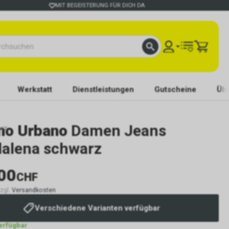
MIT BEGEISTERUNG FÜR DICH DA
Werkstatt
Dienstleistungen
Gutscheine
Übe
no Urbano
Damen Jeans
arz
alena schwarz
00
CHF
zzgl.
Versandkosten
Verschiedene Varianten verfügbar
verfügbar