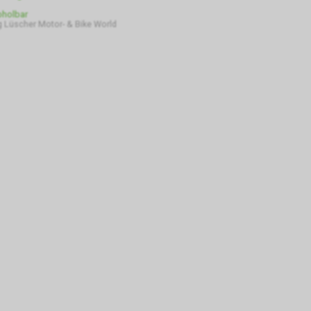
bholbar
 Lüscher Motor- & Bike World