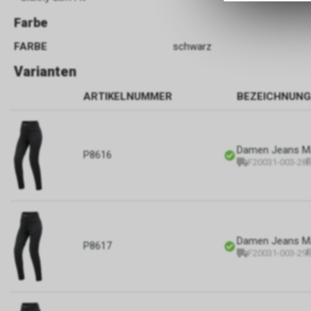
Farbe
FARBE
schwarz
Varianten
ARTIKELNUMMER
BEZEICHNUNG
Damen Jeans Ma
P8616
F20031-003-28
Damen Jeans Ma
P8617
F20031-003-29