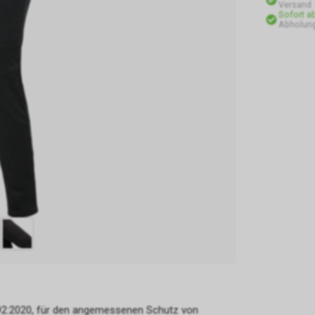
Versand
Sofort a
Abholung
7092:2020, für den angemessenen Schutz von