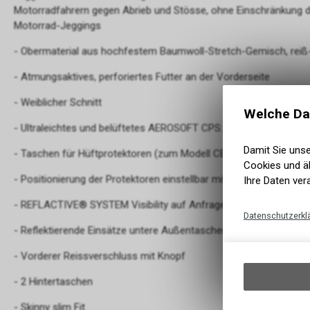
Motorradfahrern gegen Abrieb und Stösse, ohne Einschränkung d
Motorrad-Jeggings
- Obermaterial aus hochfestem Baumwoll-Stretch-Gemisch, reiß-
- Atmungsaktives, perforiertes Futter an der Vorderseite
- Weiblicher Schnitt
Welche Da
- Ultraleichtes und belüftetes AEROSOFT CPS: CE-Protektoren St
Damit Sie uns
- Taschen für Hüftprotektoren (zum Modell CE D3O® Level 1 Cod
Cookies und äh
- Positionierung der Protektoren einstellbar mit Klettverschluss
Ihre Daten ver
- REFLACTIVE® SYSTEM Visibility auf Anfrage im unteren Teil
Datenschutzerkl
- Reflektierende Einsätze untere Außentaschen
- Vorderer Reissverschluss mit Knopf
- 2 Hintertaschen
- Skinny slim Fit