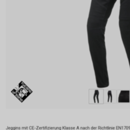
Jeggins mit CE-Zertifizierung Klasse A nach der Richtlinie EN1