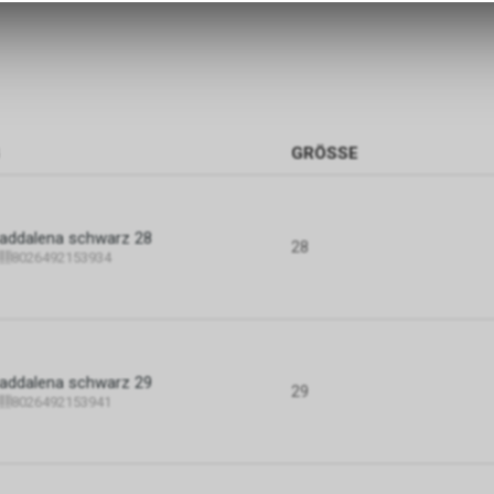
zulassen.
GRÖSSE
ddalena schwarz 28
28
8026492153934
ddalena schwarz 29
29
8026492153941