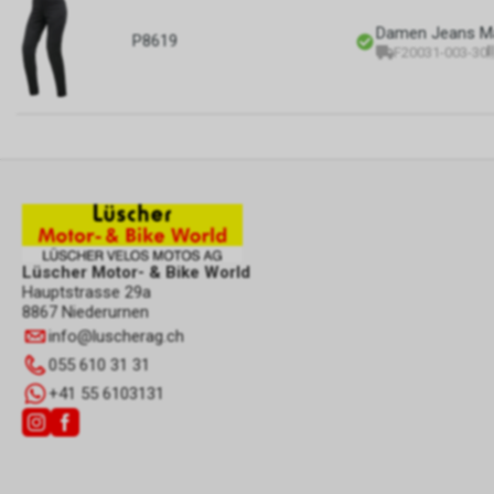
Damen Jeans Ma
P8619
F20031-003-30
Lüscher Motor- & Bike World
Hauptstrasse 29a
8867 Niederurnen
info
@
luscherag.ch
055 610 31 31
+41 55 6103131