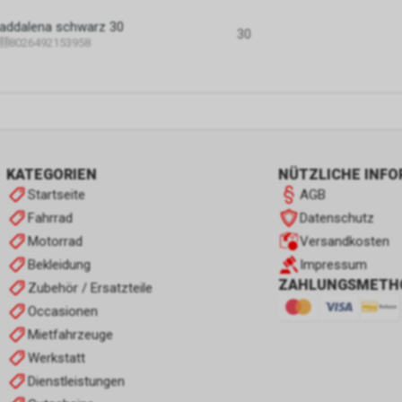
ddalena schwarz 30
30
8026492153958
KATEGORIEN
NÜTZLICHE INF
Startseite
AGB
Fahrrad
Datenschutz
Motorrad
Versandkosten
Bekleidung
Impressum
ZAHLUNGSMETH
Zubehör / Ersatzteile
Occasionen
Mietfahrzeuge
Werkstatt
Dienstleistungen