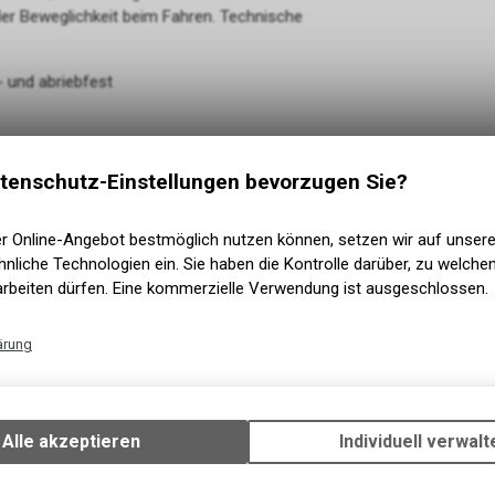
er Beweglichkeit beim Fahren. Technische
 und abriebfest
tenschutz-Einstellungen bevorzugen Sie?
ufe 1 auf den Knien
er Online-Angebot bestmöglich nutzen können, setzen wir auf unser
e 8008 kompatibel, separat zu erwerben)
nliche Technologien ein. Sie haben die Kontrolle darüber, zu welch
arbeiten dürfen. Eine kommerzielle Verwendung ist ausgeschlossen.
ärung
Technische Funktionen
Wir erfassen und speichern bestimmte Interaktionen und Einstellun
Ihrem Gerät, um die grundlegenden Funktionen unseres Online-Angeb
Alle akzeptieren
Individuell verwalt
Verwendung des Warenkorbs, zu ermöglichen. Bitte beachten Sie, d
gespeicherten Daten keinerlei Rückschlüsse auf Ihre persönlichen I