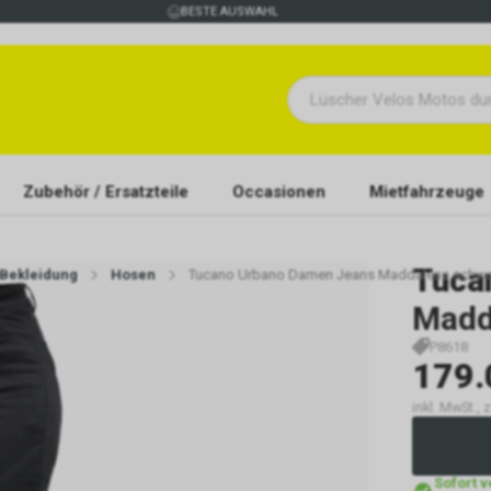
BESTE AUSWAHL
Zubehör / Ersatzteile
Occasionen
Mietfahrzeuge
Tuca
Bekleidung
Hosen
Tucano Urbano Damen Jeans Maddalena schw
Madd
P8618
179.
inkl. MwSt., 
Sofort 