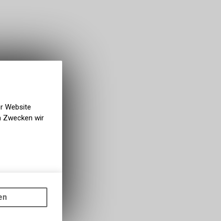
er Website
en Zwecken wir
gen auf
ots, wie die
en
ass die
nformationen