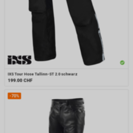
IXS
Tour Hose Tallinn-ST 2.0 schwarz
199.00
CHF
-70%