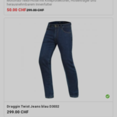
Motorrad-Textil-Hose mit Knieprotektoren, Hosenträger und
herausnehmbarem Innenfutter
50.00
CHF
299.00
CHF
Draggin
Twist Jeans blau D3032
299.00
CHF