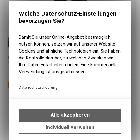
Welche Datenschutz-Einstellungen
bevorzugen Sie?
Damit Sie unser Online-Angebot bestmöglich
nutzen können, setzen wir auf unserer Website
Cookies und ähnliche Technologien ein. Sie haben
IXS
Jeans Gaucho schwarz
die Kontrolle darüber, zu welchen Zwecken wir
Lederhose klein geschnitten
Ihre Daten verarbeiten dürfen. Eine kommerzielle
100.00
CHF
329.00
CHF
Verwendung ist ausgeschlossen.
-89%
Datenschutzerklärung
Technische Funktionen
Wir erfassen und speichern
bestimmte Interaktionen und
Alle akzeptieren
Einstellungen auf Ihrem Gerät,
um die grundlegenden
Individuell verwalten
Funktionen unseres Online-
Angebots, wie die Verwendung