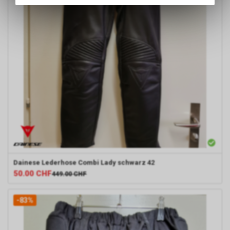
des Warenkorbs, zu
ermöglichen. Bitte beachten Sie,
dass die gespeicherten Daten
keinerlei Rückschlüsse auf Ihre
persönlichen Informationen
zulassen.
Dainese
Lederhose Combi Lady schwarz 42
50.00
CHF
449.00
CHF
-83%