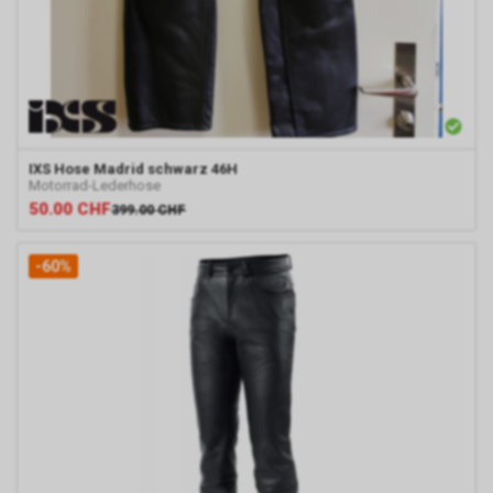
IXS
Hose Madrid schwarz 46H
Motorrad-Lederhose
50.00
CHF
399.00
CHF
-60%