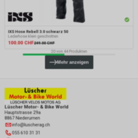
IXS
Hose Rebell 3.0 schwarz 50
Lederhose klein geschnitten
100.00
CHF
249.00
CHF
20
von
44
Produkten
Mehr anzeigen
Lüscher Motor- & Bike World
Hauptstrasse 29a
8867 Niederurnen
info
@
luscherag.ch
055 610 31 31