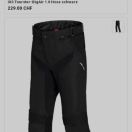
IXS
Tourster-BigAir 1.0 Hose schwarz
229.00
CHF