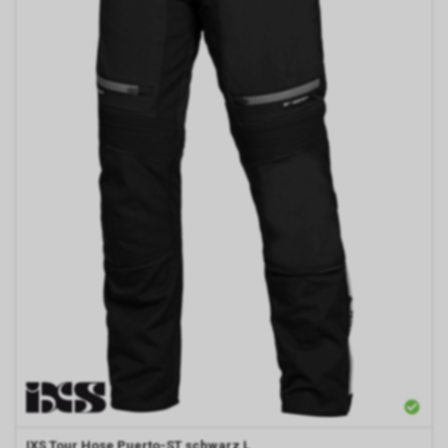
IXS
Tour Hose Puerto-ST schwarz L