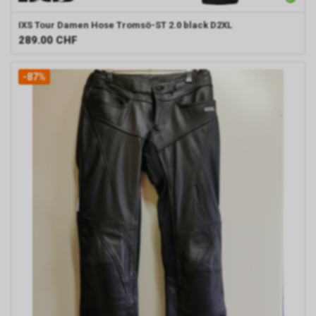
IXS
Tour Damen Hose Tromsö-ST 2.0 black D2XL
289.00
CHF
-87%