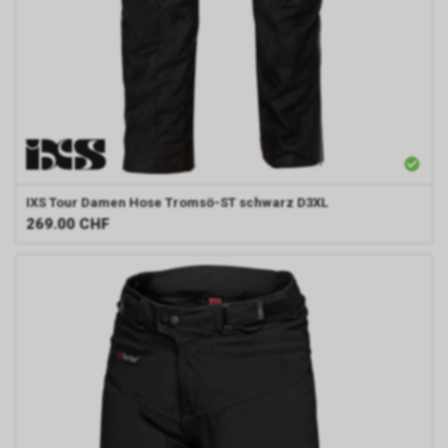
IXS
Tour Damen Hose Tromsö-ST schwarz D3XL
269.00
CHF