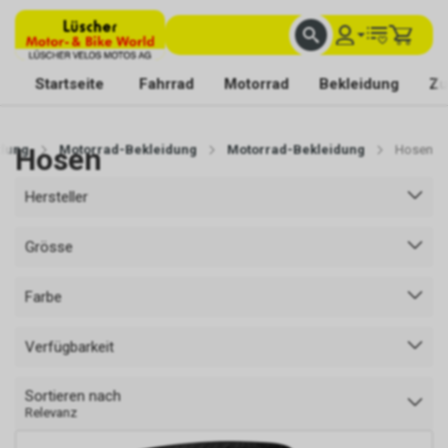
FACHKUNDIGE BERATUNG
BESTE AUSWAHL
MIT BEGEISTERUNG FÜR DICH DA
Startseite
Fahrrad
Motorrad
Bekleidung
Zu
idung
Hosen
Motorrad-Bekleidung
Motorrad-Bekleidung
Hosen
Hersteller
Grösse
Farbe
Verfügbarkeit
Sortieren nach
Relevanz