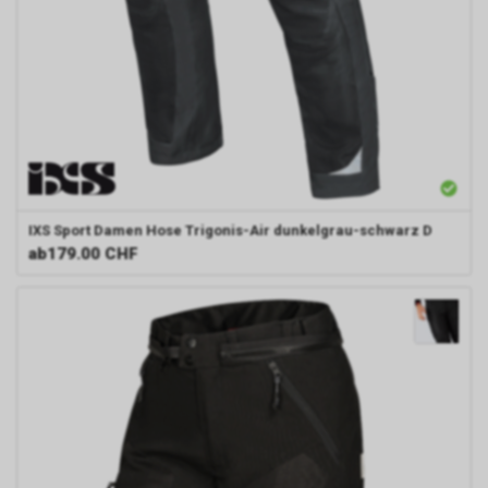
IXS
Sport Damen Hose Trigonis-Air dunkelgrau-schwarz D
ab
179.00 CHF