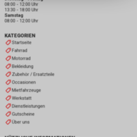
keinerlei Rückschlüsse auf Ihre
08:00 - 12:00 Uhr
persönlichen Informationen
13:30 - 18:00 Uhr
zulassen.
Samstag
08:00 - 12:00 Uhr
KATEGORIEN
Startseite
Fahrrad
Motorrad
Bekleidung
Zubehör / Ersatzteile
Occasionen
Mietfahrzeuge
Werkstatt
Dienstleistungen
Gutscheine
Über uns