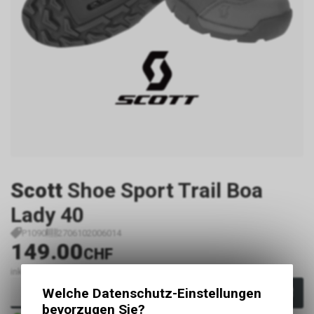
Scott
Shoe Sport Trail Boa
Lady 40
P1090
2706102006014
149.00
CHF
inkl. MwSt., zzgl.
Versandkosten
Welche Datenschutz-Einstellungen
In den Warenkorb
bevorzugen Sie?
Sofort verfügbar