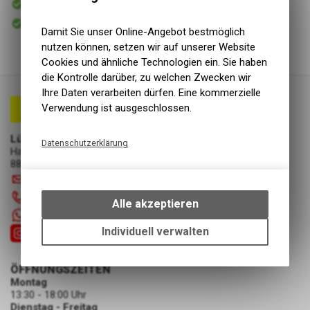
Versand
Sofort abholbar
Abholung Lüscher Motor- & Bike World
Damit Sie unser Online-Angebot bestmöglich
nutzen können, setzen wir auf unserer Website
Cookies und ähnliche Technologien ein. Sie haben
die Kontrolle darüber, zu welchen Zwecken wir
Ihre Daten verarbeiten dürfen. Eine kommerzielle
Verwendung ist ausgeschlossen.
Lüscher Motor- & Bike World
Datenschutzerklärung
Hauptstrasse 29a
8867 Niederurnen
Technische Funktionen
info
@
luscherag.ch
Wir erfassen und speichern
055 610 31 31
bestimmte Interaktionen und
Alle akzeptieren
Einstellungen auf Ihrem Gerät,
+41 55 6103131
um die grundlegenden
Individuell verwalten
Funktionen unseres Online-
Angebots, wie die Verwendung
ÖFFNUNGSZEITEN
des Warenkorbs, zu
Montag
ermöglichen. Bitte beachten Sie,
13:30 - 18:00 Uhr
dass die gespeicherten Daten
Dienstag - Freitag