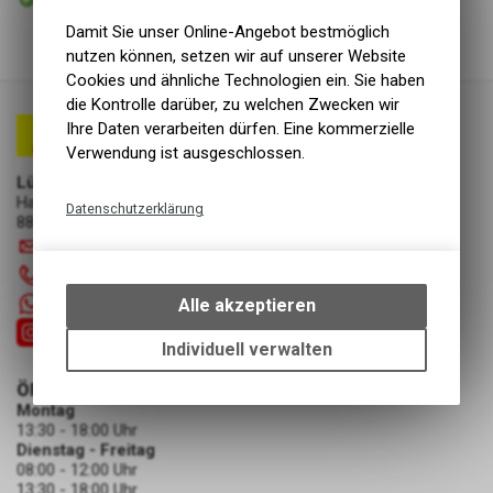
Abholung Lüscher Motor- & Bike World
Damit Sie unser Online-Angebot bestmöglich
nutzen können, setzen wir auf unserer Website
Cookies und ähnliche Technologien ein. Sie haben
die Kontrolle darüber, zu welchen Zwecken wir
Ihre Daten verarbeiten dürfen. Eine kommerzielle
Verwendung ist ausgeschlossen.
Lüscher Motor- & Bike World
Hauptstrasse 29a
Datenschutzerklärung
8867 Niederurnen
Technische Funktionen
info
@
luscherag.ch
Wir erfassen und speichern
055 610 31 31
bestimmte Interaktionen und
+41 55 6103131
Alle akzeptieren
Einstellungen auf Ihrem Gerät,
um die grundlegenden
Individuell verwalten
Funktionen unseres Online-
ÖFFNUNGSZEITEN
Angebots, wie die Verwendung
Montag
des Warenkorbs, zu
13:30 - 18:00 Uhr
ermöglichen. Bitte beachten Sie,
Dienstag - Freitag
dass die gespeicherten Daten
08:00 - 12:00 Uhr
keinerlei Rückschlüsse auf Ihre
13:30 - 18:00 Uhr