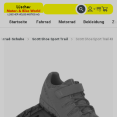
FACHKUNDIGE BERATUNG
BESTE AUSWAHL
MIT BEGEISTERUNG FÜR DICH DA
Startseite
Fahrrad
Motorrad
Bekleidung
Zu
ahrrad-Schuhe
Scott Shoe Sport Trail
Scott Shoe Sport Trail 43