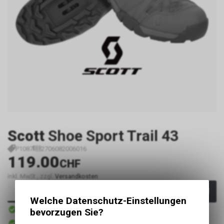
Scott
Shoe Sport Trail 43
P1087
2706082006016
119.00
CHF
inkl. MwSt., zzgl.
Versandkosten
In den Warenkorb
Welche Datenschutz-Einstellungen
Sofort verfügbar
bevorzugen Sie?
Versand
Sofort abholbar