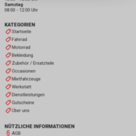
persönlichen Informationen
Samstag
zulassen.
08:00 - 12:00 Uhr
KATEGORIEN
Startseite
Fahrrad
Motorrad
Bekleidung
Zubehör / Ersatzteile
Occasionen
Mietfahrzeuge
Werkstatt
Dienstleistungen
Gutscheine
Über uns
NÜTZLICHE INFORMATIONEN
AGB