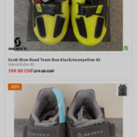
Scott
Shoe Road Team Boa black/neonyellow 43
Veloschuhe 43
109.00
CHF
219.00
CHF
-50%