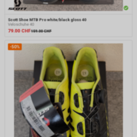
Scott
Shoe MTB Pro white/black gloss 40
Veloschuhe 40
79.00
CHF
159.00
CHF
-50%