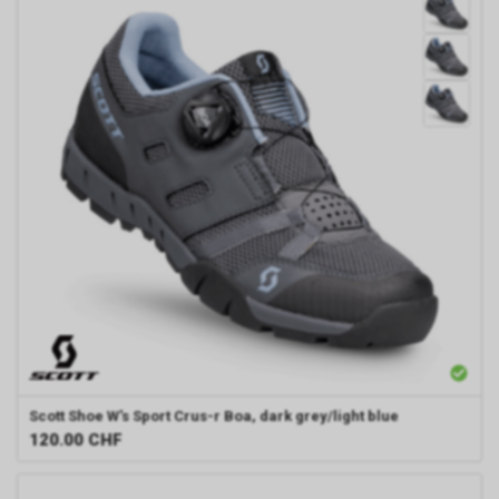
Scott
Shoe W's Sport Crus-r Boa, dark grey/light blue
120.00
CHF