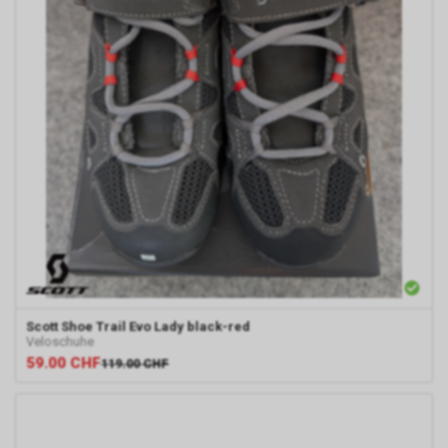
Scott
Shoe Trail Evo Lady black-red
Veloschuhe
59.00
CHF
119.00
CHF