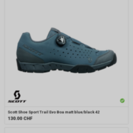
Scott
Shoe Sport Trail Evo Boa matt blue/black 42
130.00
CHF