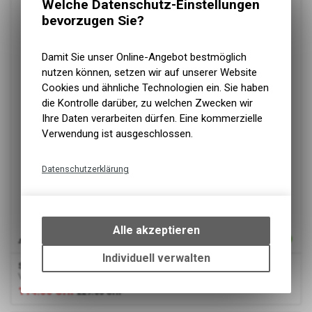
Welche Datenschutz-Einstellungen
bevorzugen Sie?
Damit Sie unser Online-Angebot bestmöglich
nutzen können, setzen wir auf unserer Website
Cookies und ähnliche Technologien ein. Sie haben
die Kontrolle darüber, zu welchen Zwecken wir
Ihre Daten verarbeiten dürfen. Eine kommerzielle
Verwendung ist ausgeschlossen.
Datenschutzerklärung
Technische Funktionen
Wir erfassen und speichern
bestimmte Interaktionen und
Alle akzeptieren
Einstellungen auf Ihrem Gerät,
um die grundlegenden
Individuell verwalten
Scott
Shoe MTB Team Boa black/lime 42
Funktionen unseres Online-
Veloschuhe 42
Angebots, wie die Verwendung
114.00
CHF
229.00
CHF
des Warenkorbs, zu