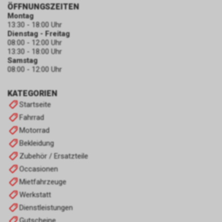
ÖFFNUNGSZEITEN
Montag
13:30 - 18:00 Uhr
Dienstag - Freitag
08:00 - 12:00 Uhr
13:30 - 18:00 Uhr
Samstag
08:00 - 12:00 Uhr
KATEGORIEN
Startseite
Fahrrad
Motorrad
Bekleidung
Zubehör / Ersatzteile
Occasionen
Mietfahrzeuge
Werkstatt
Dienstleistungen
Gutscheine