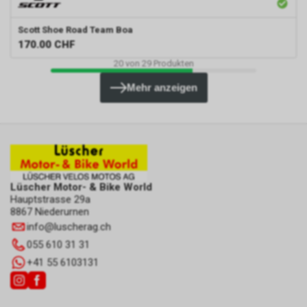
Scott
Shoe Road Team Boa
170.00
CHF
20
von
29
Produkten
Mehr anzeigen
Lüscher Motor- & Bike World
Hauptstrasse 29a
8867 Niederurnen
info
@
luscherag.ch
055 610 31 31
+41 55 6103131