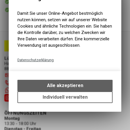
Versand
Sofort abholbar
Abholung Lüscher Motor- & Bike World
Damit Sie unser Online-Angebot bestmöglich
nutzen können, setzen wir auf unserer Website
Cookies und ähnliche Technologien ein. Sie haben
die Kontrolle darüber, zu welchen Zwecken wir
Ihre Daten verarbeiten dürfen. Eine kommerzielle
Verwendung ist ausgeschlossen.
Lüscher Motor- & Bike World
Datenschutzerklärung
Hauptstrasse 29a
8867 Niederurnen
Technische Funktionen
info
@
luscherag.ch
Wir erfassen und speichern
055 610 31 31
bestimmte Interaktionen und
Alle akzeptieren
Einstellungen auf Ihrem Gerät,
+41 55 6103131
um die grundlegenden
Individuell verwalten
Funktionen unseres Online-
Angebots, wie die Verwendung
ÖFFNUNGSZEITEN
des Warenkorbs, zu
Montag
ermöglichen. Bitte beachten Sie,
13:30 - 18:00 Uhr
dass die gespeicherten Daten
Dienstag - Freitag