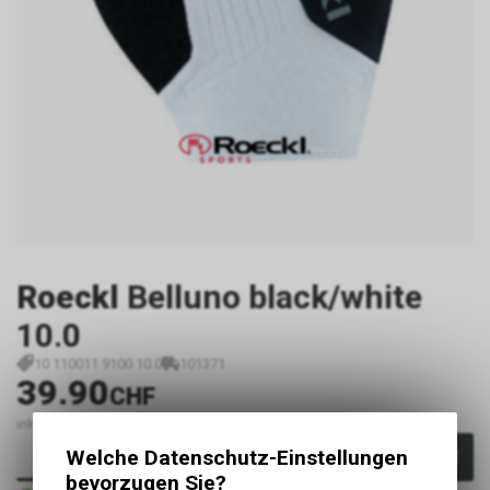
Roeckl
Belluno black/white
10.0
10 110011 9100 10.0
101371
39.90
CHF
inkl. MwSt., zzgl.
Versandkosten
Welche Datenschutz-Einstellungen
In den Warenkorb
bevorzugen Sie?
Sofort verfügbar