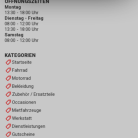
ÖFFNUNGSZEITEN
dass die gespeicherten Daten
Montag
keinerlei Rückschlüsse auf Ihre
13:30 - 18:00 Uhr
Dienstag - Freitag
persönlichen Informationen
08:00 - 12:00 Uhr
zulassen.
13:30 - 18:00 Uhr
Samstag
08:00 - 12:00 Uhr
KATEGORIEN
Startseite
Fahrrad
Motorrad
Bekleidung
Zubehör / Ersatzteile
Occasionen
Mietfahrzeuge
Werkstatt
Dienstleistungen
Gutscheine