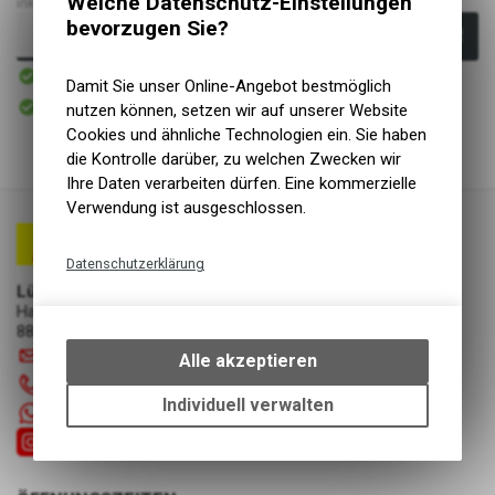
Welche Datenschutz-Einstellungen
inkl. MwSt., zzgl.
Versandkosten
bevorzugen Sie?
In den Warenkorb
Sofort verfügbar
Versand
Damit Sie unser Online-Angebot bestmöglich
Sofort abholbar
nutzen können, setzen wir auf unserer Website
Abholung Lüscher Motor- & Bike World
Cookies und ähnliche Technologien ein. Sie haben
die Kontrolle darüber, zu welchen Zwecken wir
Ihre Daten verarbeiten dürfen. Eine kommerzielle
Verwendung ist ausgeschlossen.
Datenschutzerklärung
Lüscher Motor- & Bike World
Technische Funktionen
Hauptstrasse 29a
Wir erfassen und speichern
8867 Niederurnen
bestimmte Interaktionen und
info
@
luscherag.ch
Alle akzeptieren
Einstellungen auf Ihrem Gerät,
055 610 31 31
um die grundlegenden
Individuell verwalten
+41 55 6103131
Funktionen unseres Online-
Angebots, wie die Verwendung
des Warenkorbs, zu
ermöglichen. Bitte beachten Sie,