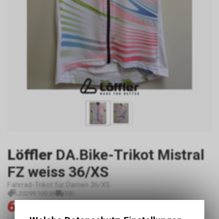
Löffler
DA.Bike-Trikot Mistral
FZ weiss 36/XS
Fahrrad-Trikot für Damen 36/XS
L20299 100 36
100
60.00
120.00
CHF
CHF